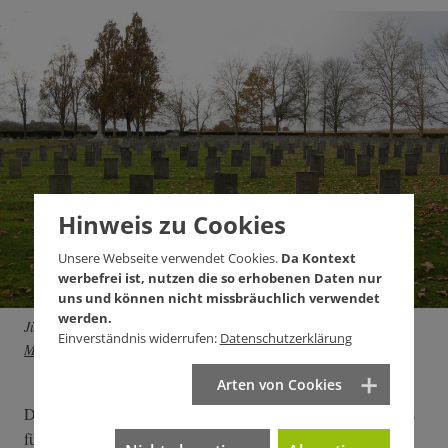
Hinweis zu Cookies
Unsere Webseite verwendet Cookies.
Da Kontext
werbefrei ist, nutzen die so erhobenen Daten nur
uns und können nicht missbräuchlich verwendet
werden.
Jüdische Gräber auf dem Friedhof des Camp de Gurs. Foto:
Jean
Einverständnis widerrufen:
Datenschutzerklärung
Michel Etchecolonea
,
CC BY-SA 3.0
Arten von Cookies
Den Friedhof von Gurs übergab der französische Staat damals
für 99 Jahre dem Oberrat der Israelitischen