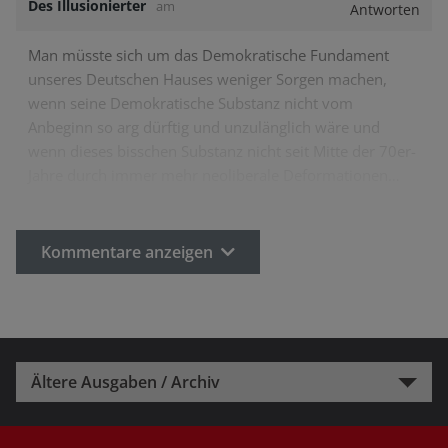
Des Illusionierter
am
Antworten
Man müsste sich um das Demokratische Fundament
unseres Deutschen Hauses weniger Sorgen machen,
wenn seine Demokratische Substanz nicht vom
Anbeginn so arg dürftig und unzulänglich wäre und
wenn dieses bisschen Substanz nicht seit Mitte der 70er-
Jahre durch immer mehr neoliberale Deformationen…
Kommentare anzeigen
Ältere Ausgaben / Archiv