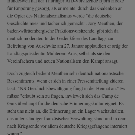
Bundesweit hat der Thüringer AfD-Vorsitzende Björn Höcke
für Empörung gesorgt, als er meinte, durch das Gedenken an
die Opfer des Nationalsozialismus werde "die deutsche
Geschichte mies und lächerlich gemacht". Jörg Meuthen, der
baden-württembergische Fraktionsvorsitzende, gibt sich da
deutlich moderater. In der Gedenkfeier des Landtags zur
Befreiung von Auschwitz am 27. Januar applaudiert er artig der
Landtagspräsidentin Muhterem Aras, selbst als sie den
Vereinfachern und neuen Nationalisten den Kampf ansagt.
Doch zugleich bedient Meuthen sehr deutlich nationalistische
Ressentiments, wenn er sich in einer Pressemitteilung zitieren
lässt: "NS-Geschichtsbewältigung fängt in der Heimat an." Es
müsse "erlaubt sein zu fragen, inwieweit sich das Camp de
Gurs überhaupt für die deutsche Erinnerungskultur eignet. Es
steht uns nicht an, die Erinnerung an ein Lager wachzuhalten,
das unter ständiger französischer Verwaltung stand und in dem
nach Kriegsende vor allem deutsche Kriegsgefangene interniert
waren."