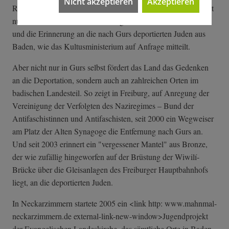
Nicht akzeptieren
Akzeptieren
Religionsgemeinschaft Baden. 120 000 Euro im Jahr investiert
nun das Land Baden-Württemberg in den Erhalt der Gräber
und die Erinnerung an die nach Gurs deportierten Juden aus
Baden, wie das Kultusministerium auf Anfrage mitteilt.
Aber nicht nur in Gurs selbst fördert das Land das Gedenken
an die Deportation, sondern auch an zahlreichen Orten im
badischen Landesteil. So zeigt in Freiburg, auf Anregung der
Vereinigung der Verfolgten des Naziregimes – Bund der
Antifaschistinnen und Antifaschisten, seit 2000 ein Wegweiser
am Platz der Alten Synagoge die Entfernung nach Gurs an.
Und seit 2003 erinnert ein "vergessener Mantel" aus Bronze,
der wie zufällig hingeworfen auf der Brüstung der Wiwilí-
Brücke über die Gleisanlagen des Freiburger Hauptbahnhofs
liegt, an die deportierten Juden.
In Neckarzimmern startete 2005 ein <link http: www.mahnmal-
neckarzimmern.de external-link-n­ew-window>Jugen­dprojekt
der Evangelischen Landeskirche, das sämtliche Orte in Baden