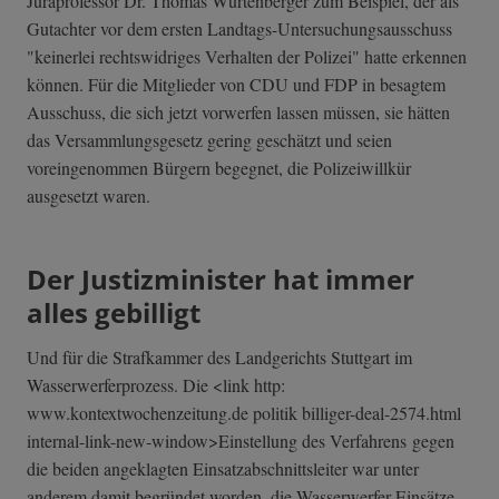
Juraprofessor Dr. Thomas Würtenberger zum Beispiel, der als
Gutachter vor dem ersten Landtags-Unters­uchungsausschus­s
"keinerlei rechtswidriges Verhalten der Polizei" hatte erkennen
können. Für die Mitglieder von CDU und FDP in besagtem
Ausschuss, die sich jetzt vorwerfen lassen müssen, sie hätten
das Versammlungsgesetz gering geschätzt und seien
voreingenommen Bürgern begegnet, die Polizeiwillkür
ausgesetzt waren.
Der Justizminister hat immer
alles gebilligt
Und für die Strafkammer des Landgerichts Stuttgart im
Wasserwerferprozess. Die <link http:
www.kontextwochenzeitung.de politik billiger-deal-2574.html
internal-link-n­ew-window>Einst­ellung des Verfahrens gegen
die beiden angeklagten Einsatzabschnittsleiter war unter
anderem damit begründet worden, die Wasserwerfer-Einsätze