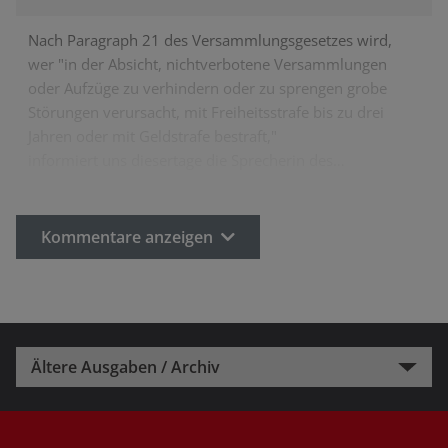
Nach Paragraph 21 des Versammlungsgesetzes wird,
wer "in der Absicht, nichtverbotene Versammlungen
oder Aufzüge zu verhindern oder zu sprengen grobe
Störungen verursacht, mit Freiheitsstrafe bis zu drei
Jahren oder mit Geldstrafe bestraft,"
informiert uns diesertage die Sprecherin des…
Kommentare anzeigen
Ältere Ausgaben / Archiv