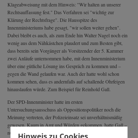
Klageabweisung mit dem Hinweis: "Wir halten an unserer
Rechtsauffassung fest." Das Verfahren sei "wichtig zur
Klärung der Rechtsfrage". Die Hausspitze des
Innenministeriums habe gesagt, "wir sollen weiter gehen".
Dabei bleibt es auch, als zum Ende hin Walter Nagel noch ein
wenig aus dem Nähkästchen plaudert und zum Besten gibt,
dass bereits sein Vorgänger als Vorsitzender der 5. Kammer
zwei Anläufe unternommen habe, mit dem Innenministerium
über eine gütliche Lösung ins Gespräch zu kommen und –
gegen die Wand gelaufen war. Auch der hatte wohl schon
kommen sehen, dass es andernfalls auf schallende Ohrfeigen
hinauslaufen würde. Zum Beispiel für Reinhold Gall.
Der SPD-Innenminister hatte im ersten
Untersuchungsausschuss als Oppositionspolitiker noch die
Meinung vertreten, der Polizeieinsatz sei unverhältnismäßig
gewesen. Kaum in Amt und Würden gekommen, hatte Gall –
nunmehr auch Chef der baden-württembergischen Polizei –
Hinweis zu Cookies