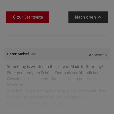
zur
Startseite
Nach oben
Peter Meisel
am
Antworten
Something is wrotten in the state of Made in Germany!
Einer genehmigten Schüler-Demo dieser öffentlichen
Gewalt auszusetzen empfinde ich als ein politisches
Waterloo.
Kant hat 1784 in der "Aufklärung" die selbstverschuldete
Unmündigkeit beschrieben und es folgte die
Französische Revolution mit den…