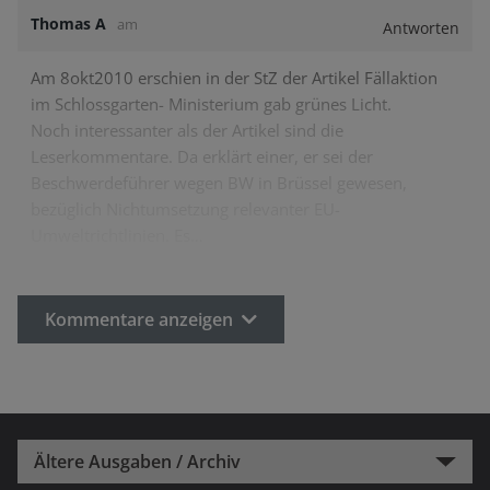
Thomas A
am
Antworten
Am 8okt2010 erschien in der StZ der Artikel Fällaktion
im Schlossgarten- Ministerium gab grünes Licht.
Noch interessanter als der Artikel sind die
Leserkommentare. Da erklärt einer, er sei der
Beschwerdeführer wegen BW in Brüssel gewesen,
bezüglich Nichtumsetzung relevanter EU-
Umweltrichtlinien. Es…
Kommentare anzeigen
Ältere Ausgaben / Archiv