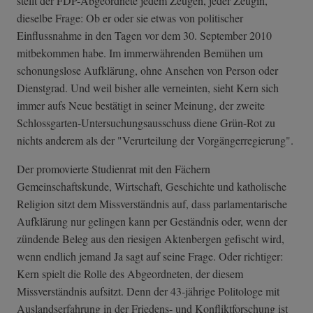
stellt der FDP-Abgeordnete jedem Zeugen, jeder Zeugin,
dieselbe Frage: Ob er oder sie etwas von politischer
Einflussnahme in den Tagen vor dem 30. September 2010
mitbekommen habe. Im immerwährenden Bemühen um
schonungslose Aufklärung, ohne Ansehen von Person oder
Dienstgrad. Und weil bisher alle verneinten, sieht Kern sich
immer aufs Neue bestätigt in seiner Meinung, der zweite
Schlossgarten-U­ntersuchungsaus­schuss diene Grün-Rot zu
nichts anderem als der "Verurteilung der Vorgängerregierung".
Der promovierte Studienrat mit den Fächern
Gemeinschaftskunde, Wirtschaft, Geschichte und katholische
Religion sitzt dem Missverständnis auf, dass parlamentarische
Aufklärung nur gelingen kann per Geständnis oder, wenn der
zündende Beleg aus den riesigen Aktenbergen gefischt wird,
wenn endlich jemand Ja sagt auf seine Frage. Oder richtiger:
Kern spielt die Rolle des Abgeordneten, der diesem
Missverständnis aufsitzt. Denn der 43-jährige Politologe mit
Auslandserfahrung in der Friedens- und Konfliktforschung ist