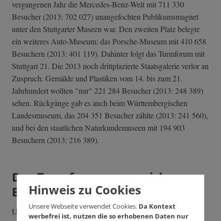
vergangenen Jahr die Mercedes-Benz-Welt mit 711 330
Besucher (2013: 702 027) unangefochten Publikumsmagnet
unter den Stuttgarter Museen war. Den zweiten Platz belegte
ein weiteres Auto-Museum: das Porsche-Museum mit 410 658
Besuchern (2013: 401 119). Dahinter folgt das Turmforum mit
Stuttgart 21. Die 2013 noch drittplazierte Staatsgalerie verlor an
Zuspruch. Gemälde und Plastiken vom 14. bis zum 21.
Jahrhundert wollten "nur" 221 284 Besucher (2013: 248 389)
sehen. Rückgänge gab es auch beim Württembergischen
Landesmuseum, das 204 351 Besucher zählte (2013: 241 560),
und bei den staatlichen Naturkundemuseen mit 194 903
Besuchern (2013: 216 389).
Das Turmforum muss sich vor
Hinweis zu Cookies
Besuchern kaum retten können
Unsere Webseite verwendet Cookies.
Da Kontext
Um die Rekordmarke zu erreichen, müssten im Schnitt täglich
werbefrei ist, nutzen die so erhobenen Daten nur