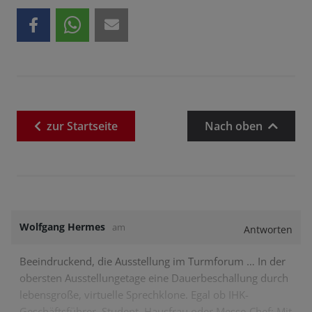
zur
Startseite
Nach oben
Wolfgang Hermes
am
Antworten
Beeindruckend, die Ausstellung im Turmforum … In der
obersten Ausstellungetage eine Dauerbeschallung durch
lebensgroße, virtuelle Sprechklone. Egal ob IHK-
Geschäftsführer, Student, Hausfrau oder Messe-Chef: Mit