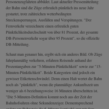
Personenzugfahrten abbildet. Laut aktueller Pressemitteilung
der Bahn sind die Züge erfreulich pünktlich ins neue Jahr
gestartet, trotz zahlreichen wetterbedingten
Streckensperrungen, Ausfällen und Verspätungen. "Der
Fernverkehr verzeichnete einen erfreulich guten
Pünktlichkeitsdurchschnitt von über 81 Prozent, der gesamte
DB-Personenverkehr sogar über 95 Prozent", so die offizielle
DB-Mitteilung.
Schaut man genauer hin, ergibt sich ein anderes Bild. Ob Züge
fahrplanmäßig verkehren, erfahren Reisende anhand der
Prozentangaben zur "5-Minuten-Pünktlichkeit" sowie zur "15-
Minuten-Pünktlichkeit". Beide Kategorien sind jedoch ein
gewisser Etikettenschwindel. Denn einen Halt wertet die Bahn
noch als "pünktlich", wenn die planmäßige Ankunftszeit um
weniger als 6 beziehungsweise 16 Minuten überschritten ist.
"Die 5-Minuten-Definition kommt noch aus der Zeit der
Bahnhofsuhren ohne Sekundenzeiger. Dementsprechend
endete am Bahnsteig die 5. Minute "optisch" erst mit dem