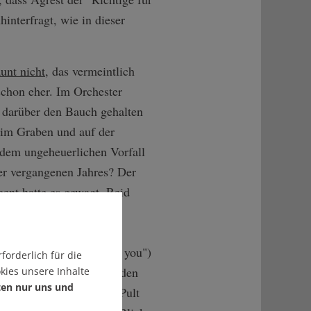
hinterfragt, wie in dieser
aunt nicht
, das vermeintlich
chon eher. Im Orchester
h darüber den Bauch gehalten
 im Graben und auf der
dem ungeheuerlichen Vorfall
r vergangenen Jahres? Der
gent hatte es gewagt, Reid
einer "Onegin"-Probe zu
, worauf
der
dant
("You do what I tell you")
forderlich für die
r, und sich die amtierenden
kies unsere Inhalte
ten nur uns und
gt sahen, den Mann am Pult