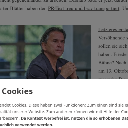
garter Blätter haben den
PR-Text treu und brav transportiert
. Un
Letzteres erst
Versöhnende s
sollen sie sic
haben. Friede
Bühne? Nach 
am 13. Oktobe
russische Diri
Anderson bei 
 Cookies
widersprechen
Schatteninten
endet Cookies.
Diese haben zwei Funktionen: Zum einen sind sie er
ausgerastet wa
alität unserer Website. Zum anderen können wir mit Hilfe der Coo
verbessern.
Da Kontext werbefrei ist, nutzen die so erhobenen Da
Chefs bemüßi
uchlich verwendet werden.