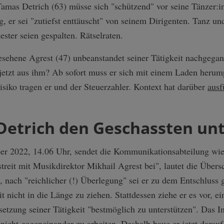
Tamas Detrich (63) müsse sich "schützend" vor seine Tänzer:in
ng, er sei "zutiefst enttäuscht" von seinem Dirigenten. Tanz 
ster seien gespalten. Rätselraten.
gesehene Agrest (47) unbeanstandet seiner Tätigkeit nachgegan
 jetzt aus ihm? Ab sofort muss er sich mit einem Laden herump
isiko tragen er und der Steuerzahler. Kontext hat darüber
ausf
l Detrich den Geschassten un
r 2022, 14.06 Uhr, sendet die Kommunikationsabteilung wied
sstreit mit Musikdirektor Mikhail Agrest bei", lautet die Übers
t, nach "reichlicher (!) Überlegung" sei er zu dem Entschlus
t nicht in die Länge zu ziehen. Stattdessen ziehe er es vor, 
etzung seiner Tätigkeit "bestmöglich zu unterstützen". Das In
icht gegeneinander zu arbeiten. Deshalb baue er jetzt darauf,