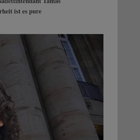
 Ballettintendant Tamas
heit ist es pure