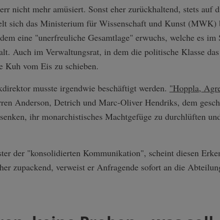
rr nicht mehr amüsiert. Sonst eher zurückhaltend, stets auf 
elt sich das Ministerium für Wissenschaft und Kunst (MWK) 
s dem eine "unerfreuliche Gesamtlage" erwuchs, welche es im 
alt. Auch im Verwaltungsrat, in dem die politische Klasse das 
ie Kuh vom Eis zu schieben.
direktor musste irgendwie beschäftigt werden.
"Hoppla, Agre
ren Anderson, Detrich und Marc-Oliver Hendriks, dem gesch
rsenken, ihr monarchistisches Machtgefüge zu durchlüften un
er der "konsolidierten Kommunikation", scheint diesen Erken
her zupackend, verweist er Anfragende sofort an die Abteilung