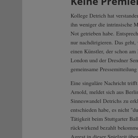
Keine Premier
Kollege Detrich hat verstande
ihn weniger die intrinsische Mo
Not getrieben habe. Entsprech
nur nachdirigieren. Das geht,
einen Künstler, der schon am
London und der Dresdner Semp
gemeinsame Pressemitteilung 
Eine singuläre Nachricht trif
Arnold, meldet sich aus Berli
Sinneswandel Detrichs zu erklä
entschieden habe, es nicht "d
Tätigkeit beim Stuttgarter Ba
rückwirkend bezahlt bekommen
Agrest in dieser Spielzeit üb