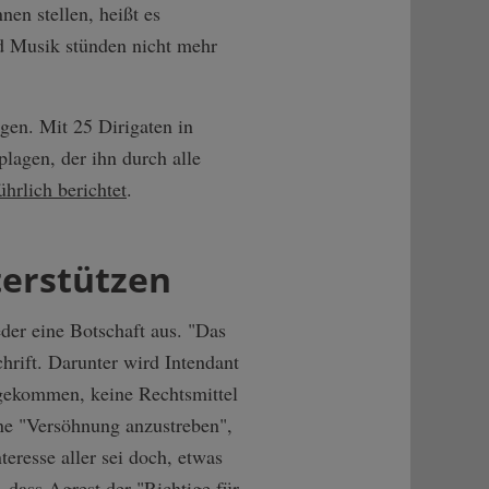
nen stellen, heißt es
und Musik stünden nicht mehr
gen. Mit 25 Dirigaten in
lagen, der ihn durch alle
ührlich
berichtet
.
terstützen
er eine Botschaft aus. "Das
chrift. Darunter wird Intendant
s gekommen, keine Rechtsmittel
eine "Versöhnung anzustreben",
teresse aller sei doch, etwas
 dass Agrest der "Richtige für