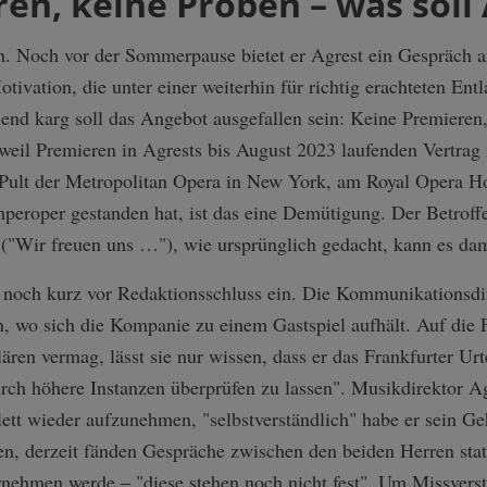
en, keine Proben – was soll 
n. Noch vor der Sommerpause bietet er Agrest ein Gespräch an
tivation, die unter einer weiterhin für richtig erachteten Entl
end karg soll das Angebot ausgefallen sein: Keine Premieren
 weil Premieren in Agrests bis August 2023 laufenden Vertrag 
 Pult der Metropolitan Opera in New York, am Royal Opera H
eroper gestanden hat, ist das eine Demütigung. Der Betroff
("Wir freuen uns …"), wie ursprünglich gedacht, kann es dam
ft noch kurz vor Redaktionsschluss ein. Die Kommunikationsdir
n, wo sich die Kompanie zu einem Gastspiel aufhält. Auf die 
ren vermag, lässt sie nur wissen, dass er das Frankfurter Urt
urch höhere Instanzen überprüfen zu lassen". Musikdirektor A
llett wieder aufzunehmen, "selbstverständlich" habe er sein G
, derzeit fänden Gespräche zwischen den beiden Herren statt
ernehmen werde – "diese stehen noch nicht fest". Um Missverst