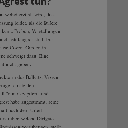
Agrest tun?
, wobei erzählt wird, dass
assung leidet, als die äußere
, keine Proben, Vorstellungen
nicht einklagbar sind. Für
ouse Covent Garden in
ene schweigt dazu. Eine
it nicht geben.
ektorin des Balletts, Vivien
Frage, ob sie den
eil "nun akzeptiert" und
grest habe zugestimmt, seine
ehalt nach dem Urteil
 darüber, welche Dirigate
ändnissen vorzubeugen, stellt