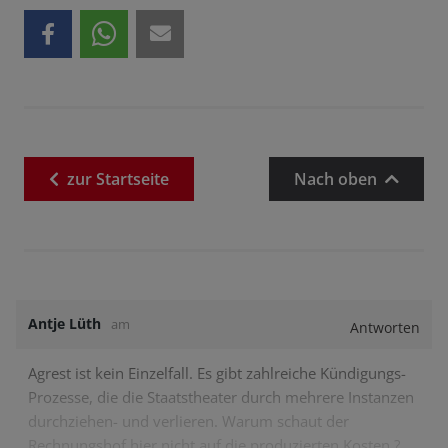
zur
Startseite
Nach oben
Antje Lüth
am
Antworten
Agrest ist kein Einzelfall. Es gibt zahlreiche Kündigungs-
Prozesse, die die Staatstheater durch mehrere Instanzen
durchziehen- und verlieren. Warum schaut der
Rechnungshof hier nicht auf die produzierten Kosten ?