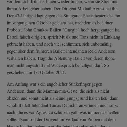
vor dem sich KünstlerInnen wieder finden, wenn sie Streit mit
ihrem Arbeitgeber haben. Der Dirigent Mikhail Agrest hat ihn.
Der 47-Jährige klagt gegen das Stuttgarter Staatstheater, das ihn
im vergangenen Oktober gefeuert hat, nachdem es bei einer
Probe zu John Crankos Ballett "Onegin" hoch hergegangen ist.
Er soll falsch dirigiert, sprich Musik und Tanz nicht in Einklang
gebracht haben, und noch viel schlimmer, sich unbotmäßig
gegenüber dem frühreren Ballett-Intendanten Reid Anderson
verhalten haben. Trägt die Abteilung Ballett vor, deren Ikone
man nicht ungestraft mit Widerspruch behelligen darf. So
geschehen am 13. Oktober 2021.
Am Anfang war’s ein angeblicher Stinkefinger gegen
Anderson, dann die Mamma-mia-Geste, die sich als nicht
obszön und somit nicht als Kündigungsgrund halten ließ, dann
schob Ballett-Intendant Tamas Detrich Tänzerinnen und Tänzer
nach, die es vor Agrest zu schützen galt, was immer das heißen
sollte. Dann soll der Dirigent im Verlauf von Proben mit dem
Handy hantiert haben, was die Intendanz aber nicht daran