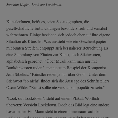
Joachim Kupke: Look out Lockdown.
KünstlerInnen, heißt es, seien Seismographen, die
gesellschaftliche Entwicklungen besonders früh und sensibel
wahrnehmen. Einige beziehen sich jedoch eher auf ihre eigene
Situation als Künstler. Was aussieht wie ein Geschenkpapier
mit bunten Streifen, entpuppt sich bei näherer Betrachtung als
eine Sammlung von Zitaten zur Kunst, nach Stichworten,
alphabetisch geordnet. "Über Musik kann man nur mit
Bankdirektoren reden", meinte zum Beispiel der Komponist
Jean Sibelius, "Künstler reden ja nur über Geld." Unter dem
Stichwort "so nicht" findet sich die Aussage des Schriftstellers
Oscar Wilde: "Kunst sollte nie versuchen, populär zu sein."
"Look out Lockdown", steht auf einem Plakat. Wörtlich
übersetzt: Vorsicht Lockdown. Doch das Bild legt eine andere
Lesart nahe. Ein Mann steht in einem Innenraum auf der
Erdkugel und sieht aus dem Fenster. Er sieht hinaus (look out),