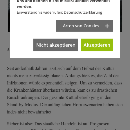
uns und können nicht missbräuchlich verwendet
werden.
Einverständnis widerrufen:
Datenschutzerklärung
Arten von Cookies
Nicht akzeptieren
Akzeptieren
Abdoul-Ganiou Demani: Covidentity.
Seit anderthalb Jahren lässt sich auf dem Gebiet der Kultur
nichts mehr zuverlässig planen. Anfangs hieß es, die Zahl der
Infektionen würde exponentiell steigen. Um zu vermeiden, dass
die Krankenhäuser überlastet würden, kam es zu drastischen
Einschränkungen. Der gesamte Kulturbetrieb ging in den
Stand-by-Modus. Die anfänglichen Horrorszenarien haben sich
indes nicht bewahrheitet.
Sicher ist also: Das staatliche Handeln ist auf Prognosen