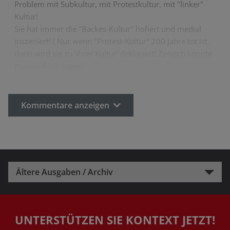
Problem mit Subkultur, mit Protestkultur, mit "linker"
Kultur!
Sie hat immer die "Backes-Kultur" hofiert und medial
inszeniert! ( Nur wenn "Protest-Kultur" 200 Jahre tot ist,
dann wird sie zu 'ihrer Kultur' deklariert! Zynisch könnte
man wirklich sagen:…
Kommentare anzeigen
Ältere Ausgaben / Archiv
UNTERSTÜTZEN SIE KONTEXT JETZT!