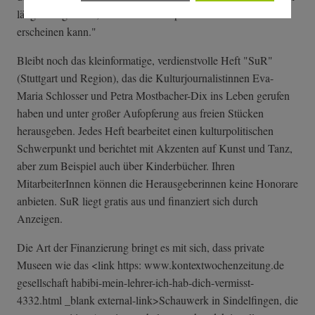
länger als gedacht, bis das erste ePaper von Kunst und Kultur
erscheinen kann."
Bleibt noch das kleinformatige, verdienstvolle Heft "SuR"
(Stuttgart und Region), das die Kulturjournalistinnen Eva-
Maria Schlosser und Petra Mostbacher-Dix ins Leben gerufen
haben und unter großer Aufopferung aus freien Stücken
herausgeben. Jedes Heft bearbeitet einen kulturpolitischen
Schwerpunkt und berichtet mit Akzenten auf Kunst und Tanz,
aber zum Beispiel auch über Kinderbücher. Ihren
MitarbeiterInnen können die Herausgeberinnen keine Honorare
anbieten. SuR liegt gratis aus und finanziert sich durch
Anzeigen.
Die Art der Finanzierung bringt es mit sich, dass private
Museen wie das <link https: www.kontextwochenzeitung.de
gesellschaft habibi-mein-leh­rer-ich-hab-dic­h-vermisst-
4332­.html _blank external-link>Schauwerk in Sindelfingen, die