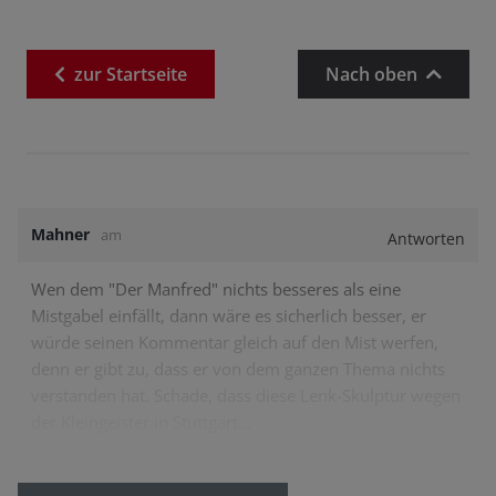
zur
Startseite
Nach oben
Mahner
am
Antworten
Wen dem "Der Manfred" nichts besseres als eine
Mistgabel einfällt, dann wäre es sicherlich besser, er
würde seinen Kommentar gleich auf den Mist werfen,
denn er gibt zu, dass er von dem ganzen Thema nichts
verstanden hat. Schade, dass diese Lenk-Skulptur wegen
der Kleingeister in Stuttgart…