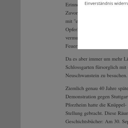
Einverständnis widerr
Erinnerung. In dieser Herber
Zuvor hatten die Musikanten, 
mit "einpeitschender und bru
Opferliste laut Polizei: "8 V
vermutlich noch giftiger ausge
Feuerwehrschläuche wie gewo
Da es aber immer um mehr Lie
Schlossgarten fürsorglich mi
Neuschwanstein zu besuchen.
Ziemlich genau 40 Jahre späte
Demonstration gegen Stuttgar
Pforzheim hatte die Knüppel- 
Stellung gebracht. Diese Räum
Geschichtsbücher: Am 30. Sep