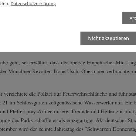
ufen:
Datenschutzerklärung
ge verbrachte eine Kapelle namens The Rolling Stones die Na
wie ein Fachmann der StN analysierte, in der "tropisch heiße
Ar
taler Rock'n'Roll-Musik" die Menge zum Wogen gebracht wie 
erletzte, 1 Rauschgift-Vergifteter, 1 Herzkollaps, 48 Ohnmächt
Nicht akzeptieren
fallen, hätten sich die schwäbischen Wachtmeister nicht mit d
hnt um Deeskalation bemüht.
be geht, sei erwähnt, dass der oberste Einpeitscher Mick Ja
t der Münchner Revolten-Ikone Uschi Obermaier verbrachte, u
r verzichtete die Polizei auf Feuerwehrschläuche und fuhr stat
t 21 im Schlossgarten zeitgenössische Wasserwerfer auf. Ein
und Pfefferspray-Armee unserer Freunde und Helfer zur blutig
ung des Parks schaffte es als einzigartiger Akt deutscher Staa
tember wird der zehnte Jahrestag des "Schwarzen Donnerstag