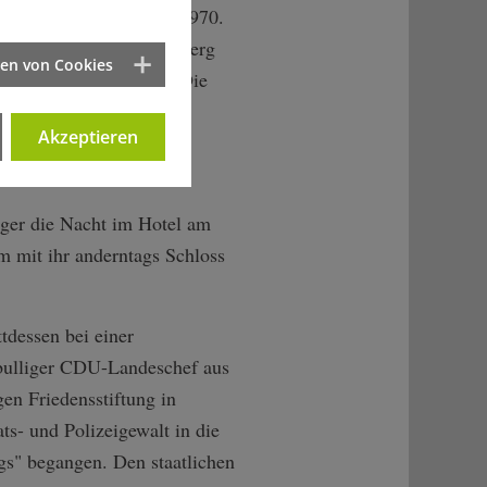
cht zum 26. September 1970.
n Halle" auf dem Killesberg
ten von Cookies
einen "See im Sturm". Die
ige". Das Ganze wäre
Akzeptieren
er Strahlkraft ihrer
gger die Nacht im Hotel am
m mit ihr anderntags Schloss
tdessen bei einer
 bulliger CDU-Landeschef aus
en Friedensstiftung in
ts- und Polizeigewalt in die
s" begangen. Den staatlichen