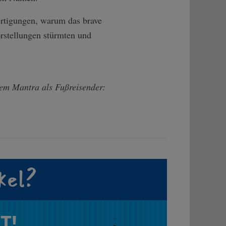
fertigungen, warum das brave
rstellungen stürmten und
inem Mantra als Fußreisender:
kel?
T!