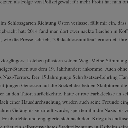
letzten als Folge von Polizeigewalt für mehr Profit hat man o
im Schlossgarten Richtung Osten verlasse, fällt mir ein, das
ebracht hat: 2014 fand man dort zwei nackte Leichen in Koffe
 wie die Presse schrieb, "Obdachlosenmilieu" ermordet, ihre
ziergängers: Leichen pflastern seinen Weg. Meine Stimmung h
ndiger-Statuen aus dem 19. Jahrhundert ankomme. Auch ohne 
 Nazi-Terrors. Der 15 Jahre junge Schriftsetzer-Lehrling Hans
it jungen Genossen auf die Sockel der beiden Skulpturen die
er an den Tatort zurückkehrte, hatte er rote Farbkleckse an s
 Nach einer Hausdurchsuchung wurden auch seine Freunde ei
ahren Gefängnis verurteilt wurde, sperrten ihn die Nazis bis
Er überlebte und engagierte sich nach dem Krieg als antifasch
te trägt ein selbstverwaltetes Stadtteilzentrum in Ostheim se