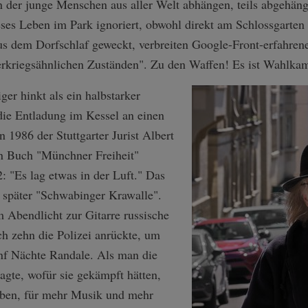
 der junge Menschen aus aller Welt abhängen, teils abgehäng
eses Leben im Park ignoriert, obwohl direkt am Schlossgarten
s dem Dorfschlaf geweckt, verbreiten Google-Front-erfahrene
rkriegsähnlichen Zuständen". Zu den Waffen! Es ist Wahlka
er hinkt als ein halbstarker
die Entladung im Kessel an einen
 1986 der Stuttgarter Jurist Albert
in Buch "Münchner Freiheit"
: "Es lag etwas in der Luft." Das
 später "Schwabinger Krawalle".
m Abendlicht zur Gitarre russische
h zehn die Polizei anrückte, um
ünf Nächte Randale. Als man die
agte, wofür sie gekämpft hätten,
Leben, für mehr Musik und mehr