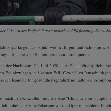
mber 2010: zu den Waffen!, Wasser marsch und Pfefferspray. Fotos: Jo
n Schlossparks genauso spukt wie in Burgen und Schlössern. Al
itag aufmache, den Schlossgarten zu durchqueren.
n in der Nacht zum 21. Juni 2020 ist es Staatsbürgerpflicht, 
n-Eid abzulegen, auf keinen Fall "Gewalt" zu "entschuldigen"
 dass ich Randale für gesundheitsgefährdend halte wie Atomb
en nach den Krawallen beschriebene "Blutspur vom Hauptbahn
b ich unbefleckt zum Eckensee vor die Oper marschiere, hinein