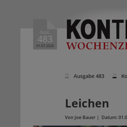
Ausg.
483
01.07.2020
Ausgabe 483
K
Leichen
Von
Joe Bauer
|
Datum:
01.