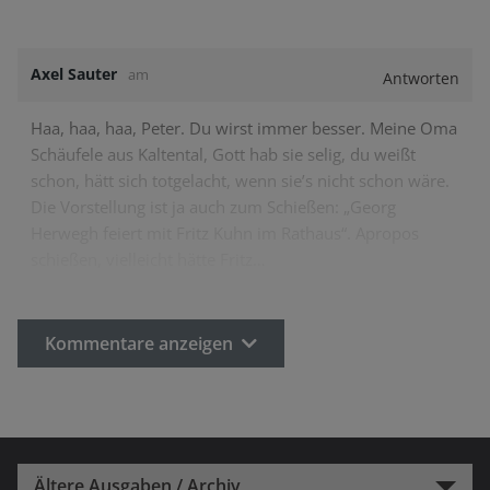
Axel Sauter
am
Antworten
Haa, haa, haa, Peter. Du wirst immer besser. Meine Oma
Schäufele aus Kaltental, Gott hab sie selig, du weißt
schon, hätt sich totgelacht, wenn sie’s nicht schon wäre.
Die Vorstellung ist ja auch zum Schießen: „Georg
Herwegh feiert mit Fritz Kuhn im Rathaus“. Apropos
schießen, vielleicht hätte Fritz…
Kommentare anzeigen
Ältere Ausgaben / Archiv