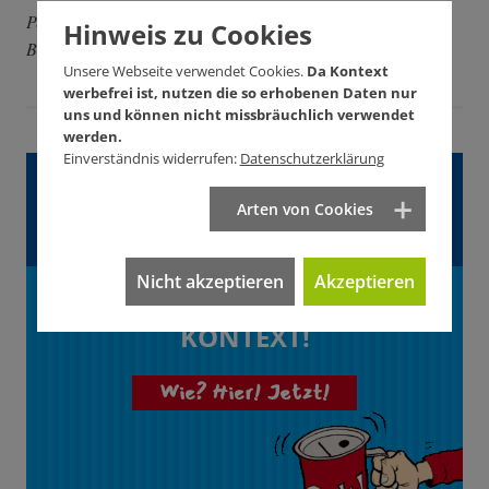
Peter Grohmann ist Kabarettist und Initiator des
Hinweis zu Cookies
Bürgerprojekts Die AnStifter.
Unsere Webseite verwendet Cookies.
Da Kontext
werbefrei ist, nutzen die so erhobenen Daten nur
uns und können nicht missbräuchlich verwendet
werden.
Einverständnis widerrufen:
Datenschutzerklärung
Gefällt Ihnen dieser
Arten von Cookies
Artikel?
Nicht akzeptieren
Akzeptieren
Unterstützen Sie
KONTEXT!
Wie? Hier! Jetzt!