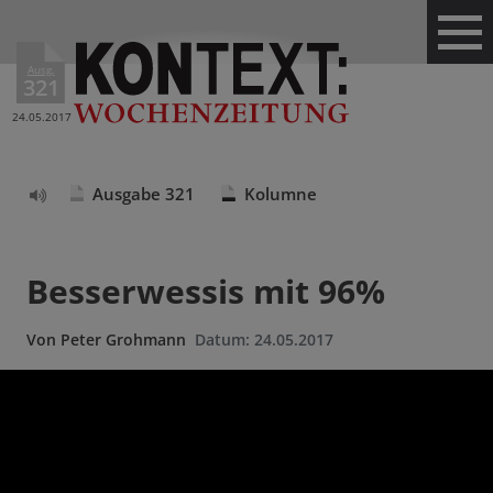
Ausg.
321
24.05.2017
Ausgabe 321
Kolumne
Text
vorlesen
Besserwessis mit 96%
Von
Peter Grohmann
Datum:
24.05.2017