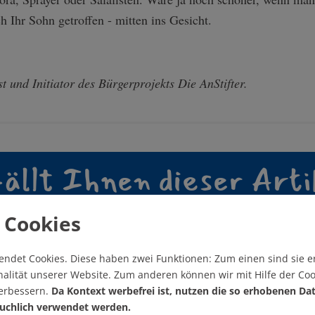
h Ihr Sohn getroffen - mitten ins Gesicht.
t und Initiator des Bürgerprojekts Die AnStifter.
ällt Ihnen dieser Arti
 Cookies
nterstützen Sie KONTEX
endet Cookies.
Diese haben zwei Funktionen: Zum einen sind sie er
alität unserer Website. Zum anderen können wir mit Hilfe der Coo
Wie? Hier! Jetzt!
verbessern.
Da Kontext werbefrei ist, nutzen die so erhobenen Da
uchlich verwendet werden.