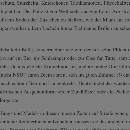
tschutz, Sturzhelm, Knieschoner, Tarnklamotten, Pferdehalfte
nplattbar. Der Polizist von Welt sieht aus wie Louis Armstro
uf dem Boden der Tatsachen zu bleiben, wie der Mann am Ho
Augenzwinkern, kein Lächeln hinter Fielmanns Brillen zu seh
izist kein Bulle, sondern einer wie wir, der nur seine Pflicht t
ern auf ein Bier ins Schlesinger oder zur Cosi fan Tutte, stat
 siehst du aus wie ein Krümelmonster, meinte meine Omi Glim
nicht NSU!) ihren Dienst taten, sich im guten Zimmer (!) ei
nach echtem Teer und Lungenkrebs. Heute findet der wiederve
tdeutschen Ausgehuniform weder Zündhölzer oder ein Päckle
Hörgeräte.
 Jungs und Mädels in diesen miesen Zeiten auf Streife gehen,
enitente Rentnerinnen aufzuhalten, müssen sie das anonym tu
a, Sprayer oder Salafisten. Wäre ja noch schöner, wenn ma