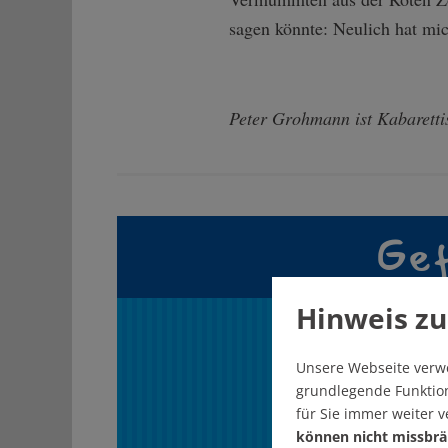
sagen könnte: Neulich hat mic
Peter Grohmann ist Kabarettis
Gef
Hinweis zu
U
Unsere Webseite verw
grundlegende Funktion
für Sie immer weiter 
können nicht missbrä