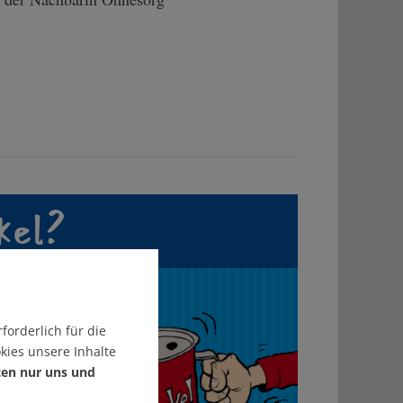
kel?
T!
forderlich für die
kies unsere Inhalte
ten nur uns und