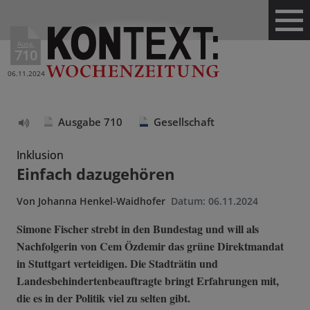
Ausg.
710
06.11.2024
Ausgabe 710
Gesellschaft
Text
vorlesen
Inklusion
Einfach dazugehören
Von
Johanna Henkel-Waidhofer
Datum:
06.11.2024
Simone Fischer strebt in den Bundestag und will als
Nachfolgerin von Cem Özdemir das grüne Direktmandat
in Stuttgart verteidigen. Die Stadträtin und
Landesbehindertenbeauftragte bringt Erfahrungen mit,
die es in der Politik viel zu selten gibt.