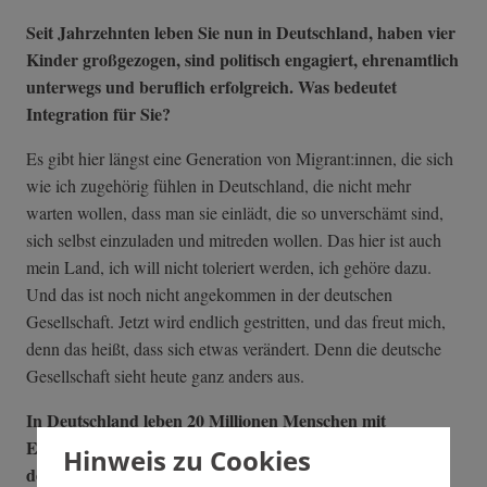
Seit Jahrzehnten leben Sie nun in Deutschland, haben vier
Kinder großgezogen, sind politisch engagiert, ehrenamtlich
unterwegs und beruflich erfolgreich. Was bedeutet
Integration für Sie?
Es gibt hier längst eine Generation von Migrant:innen, die sich
wie ich zugehörig fühlen in Deutschland, die nicht mehr
warten wollen, dass man sie einlädt, die so unverschämt sind,
sich selbst einzuladen und mitreden wollen. Das hier ist auch
mein Land, ich will nicht toleriert werden, ich gehöre dazu.
Und das ist noch nicht angekommen in der deutschen
Gesellschaft. Jetzt wird endlich gestritten, und das freut mich,
denn das heißt, dass sich etwas verändert. Denn die deutsche
Gesellschaft sieht heute ganz anders aus.
In Deutschland leben 20 Millionen Menschen mit
Einwanderungsgeschichte, davon zehn Millionen mit
Hinweis zu Cookies
deutscher Staatsangehörigkeit wie Sie.