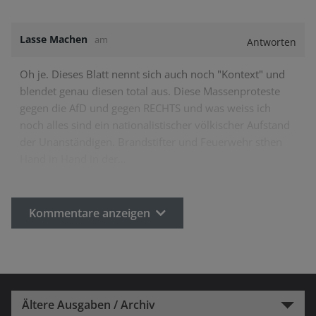
Lasse Machen
am
Antworten
Oh je. Dieses Blatt nennt sich auch noch "Kontext" und
blendet genau diesen total aus. Diese Massenproteste
gegen die AfD und gegen RECHTS und was weiss ich
noch alles sind ein nationalistischer völkischer Aufstand
der Unanständigen. Brandstifter und Feuerwehr sthen
Hand in Hand in der…
Kommentare anzeigen
Ältere Ausgaben / Archiv