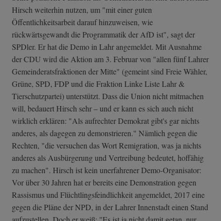
Hirsch weiterhin nutzen, um "mit einer guten
Öffentlichkeitsarbeit darauf hinzuweisen, wie
rückwärtsgewandt die Programmatik der AfD ist", sagt der
SPDler. Er hat die Demo in Lahr angemeldet. Mit Ausnahme
der CDU wird die Aktion am 3. Februar von "allen fünf Lahrer
Gemeinderatsfraktionen der Mitte" (gemeint sind Freie Wähler,
Grüne, SPD, FDP und die Fraktion Linke Liste Lahr &
Tierschutzpartei) unterstützt. Dass die Union nicht mitmachen
will, bedauert Hirsch sehr – und er kann es sich auch nicht
wirklich erklären: "Als aufrechter Demokrat gibt's gar nichts
anderes, als dagegen zu demonstrieren." Nämlich gegen die
Rechten, "die versuchen das Wort Remigration, was ja nichts
anderes als Ausbürgerung und Vertreibung bedeutet, hoffähig
zu machen". Hirsch ist kein unerfahrener Demo-Organisator:
Vor über 30 Jahren hat er bereits eine Demonstration gegen
Rassismus und Flüchtlingsfeindlichkeit angemeldet, 2017 eine
gegen die Pläne der NPD, in der Lahrer Innenstadt einen Stand
aufzustellen. Doch er weiß: "Es ist ja nicht damit getan, nur