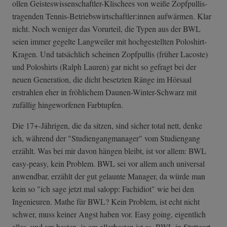
ollen Geisteswissensc­haftler-Klische­es von weiße Zopfpullis-
tragenden Tennis-Betriebs­wirtschaftler:i­nnen aufwärmen. Klar
nicht. Noch weniger das Vorurteil, die Typen aus der BWL
seien immer gegelte Langweiler mit hochgestellten Poloshirt-
Kragen. Und tatsächlich scheinen Zopfpullis (früher Lacoste)
und Poloshirts (Ralph Lauren) gar nicht so gefragt bei der
neuen Generation, die dicht besetzten Ränge im Hörsaal
erstrahlen eher in fröhlichem Daunen-Winter-Schwarz mit
zufällig hingeworfenen Farbtupfen.
Die 17+-Jährigen, die da sitzen, sind sicher total nett, denke
ich, während der "Studiengangmanager" vom Studiengang
erzählt. Was bei mir davon hängen bleibt, ist vor allem: BWL
easy-peasy, kein Problem. BWL sei vor allem auch universal
anwendbar, erzählt der gut gelaunte Manager, da würde man
kein so "ich sage jetzt mal salopp: Fachidiot" wie bei den
Ingenieuren. Mathe für BWL? Kein Problem, ist echt nicht
schwer, muss keiner Angst haben vor. Easy going, eigentlich
alles, und am besten, ja am allerbesten ist es, BWL in Stuttgart