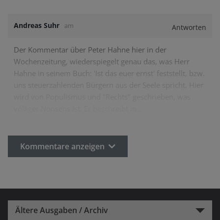
Andreas Suhr
am
Antworten
Der Kommentar über Peter Hahne hier in der
Wochenzeitung, wiederspiegelt genau das, was Herr
Hahne in seinem Buch: 'Ist das euer ernst' feststellt, bzw.
uns steuerzahlenden Bürgern aus der Seele spricht. Hier
wird von Populismus und "Rechts" geschrieben, was
völliger Nonsens ist. Er beschreibt in…
Kommentare anzeigen
Ältere Ausgaben / Archiv