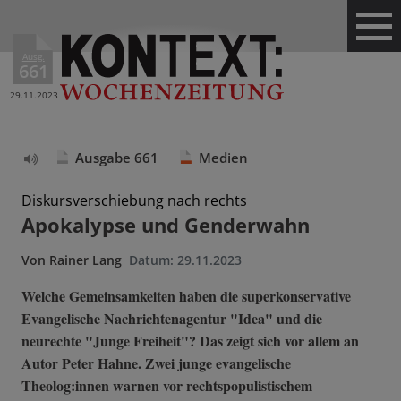
Ausg.
661
29.11.2023
Ausgabe 661
Medien
Text
vorlesen
Diskursverschiebung nach rechts
Apokalypse und Genderwahn
Von
Rainer Lang
Datum:
29.11.2023
Welche Gemeinsamkeiten haben die superkonservative
Evangelische Nachrichtenagentur "Idea" und die
neurechte "Junge Freiheit"? Das zeigt sich vor allem an
Autor Peter Hahne. Zwei junge evangelische
Theolog:innen warnen vor rechtspopulistischem