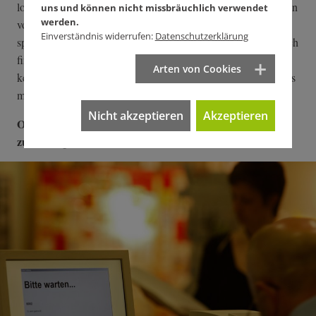
logisch. Wenn ich ein Geheimdienst wäre und jeden Tag Daten
uns und können nicht missbräuchlich verwendet
werden.
von Hunderten Millionen von Nutzern analysiere, wäre ja die
Einverständnis widerrufen:
Datenschutzerklärung
spannende Frage: Wer davon ist jetzt besonders interessant? Ich
finde aber: Die Schlussfolgerung kann nicht sein, dass man
Arten von Cookies
keine digitale Selbstverteidigung betreibt. Sondern schaut, dass
möglichst viele das machen.
Nicht akzeptieren
Akzeptieren
Oft hört man aber von Mitmenschen, sie hätten gar nichts
zu verbergen.