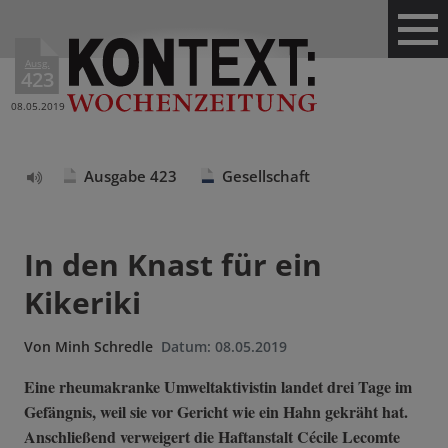
Ausg.
423
08.05.2019
Ausgabe 423
Gesellschaft
Text
vorlesen
In den Knast für ein
Kikeriki
Von
Minh Schredle
Datum:
08.05.2019
Eine rheumakranke Umweltaktivistin landet drei Tage im
Gefängnis, weil sie vor Gericht wie ein Hahn gekräht hat.
Anschließend verweigert die Haftanstalt Cécile Lecomte