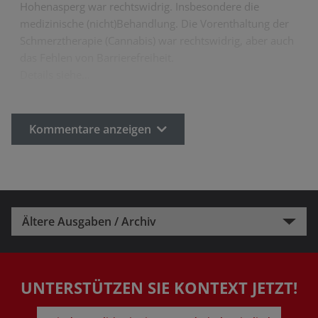
Hohenasperg war rechtswidrig. Insbesondere die
medizinische (nicht)Behandlung. Die Vorenthaltung der
Schmerztherapie (Cannabis) war rechtswidrig, aber auch
das Fehlen von Barrierefreiheit.
Details siehe…
Kommentare anzeigen
Ältere Ausgaben / Archiv
UNTERSTÜTZEN SIE KONTEXT JETZT!