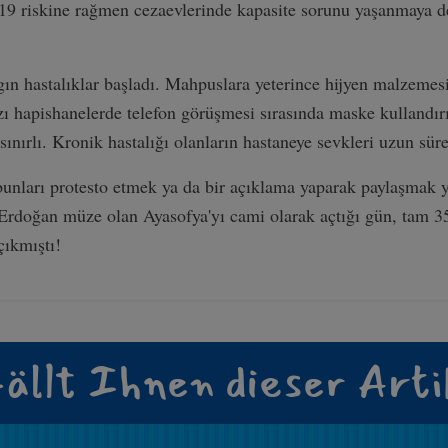
-19 riskine rağmen cezaevlerinde kapasite sorunu yaşanmaya 
gın hastalıklar başladı. Mahpuslara yeterince hijyen malzemes
zı hapishanelerde telefon görüşmesi sırasında maske kullandırıl
ınırlı. Kronik hastalığı olanların hastaneye sevkleri uzun süre
unları protesto etmek ya da bir açıklama yaparak paylaşmak 
 Erdoğan müze olan Ayasofya'yı cami olarak açtığı gün, tam 35
çıkmıştı!
ällt Ihnen dieser Arti