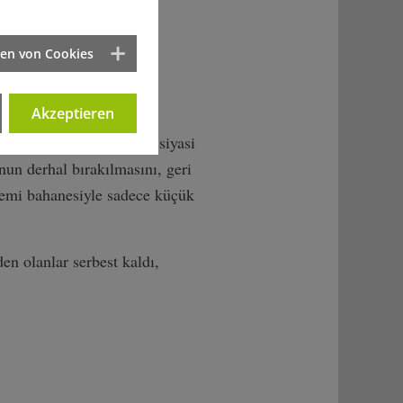
ücülerin dernek ve
ten von Cookies
şıtı olduğunu, ayrıca
Akzeptieren
akları örgütleri ve bazı siyasi
unun derhal bırakılmasını, geri
demi bahanesiyle sadece küçük
en olanlar serbest kaldı,