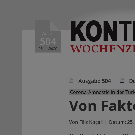
Ausg.
504
25.11.2020
Ausgabe 504
De
Corona-Amnestie in der Türk
Von Fakt
Von
Filiz Koçali
|
Datum:
25.