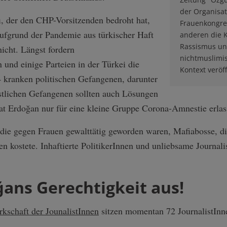
der Organisat
ı, der den CHP-Vorsitzenden bedroht hat,
Frauenkongres
ufgrund der Pandemie aus türkischer Haft
anderen die 
Rassismus un
nicht. Längst fordern
nichtmuslimi
und einige Parteien in der Türkei die
Kontext veröf
4 kranken politischen Gefangenen, darunter
stlichen Gefangenen sollten auch Lösungen
t Erdoğan nur für eine kleine Gruppe Corona-Amnestie erlas
die gegen Frauen gewalttätig geworden waren, Mafiabosse, di
n kostete. Inhaftierte PolitikerInnen und unliebsame Journali
ğans Gerechtigkeit aus!
rkschaft der JounalistInnen
sitzen momentan 72 JournalistInn