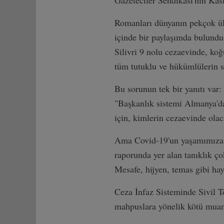
Gazeteciler Sendikası'nın Kas
Romanları dünyanın pekçok ülk
içinde bir paylaşımda bulund
Silivri 9 nolu cezaevinde, ko
tüm tutuklu ve hükümlülerin
Bu sorunun tek bir yanıtı var
"Başkanlık sistemi Almanya'd
için, kimlerin cezaevinde ola
Ama Covid-19'un yaşamımıza g
raporunda yer alan tanıklık ço
Mesafe, hijyen, temas gibi ha
Ceza İnfaz Sisteminde Sivil To
mahpuslara yönelik kötü muamel