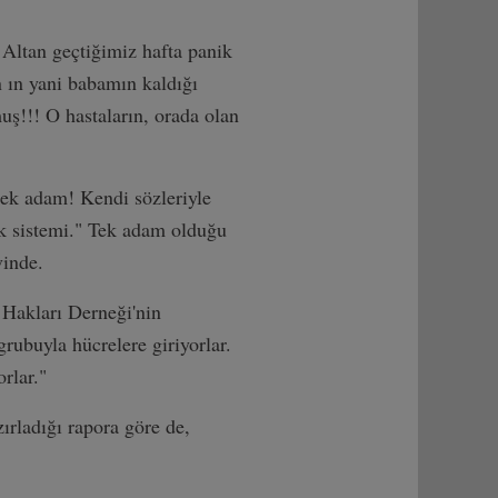
Altan geçtiğimiz hafta panik
 ın yani babamın kaldığı
uş!!! O hastaların, orada olan
tek adam! Kendi sözleriyle
k sistemi." Tek adam olduğu
vinde.
 Hakları Derneği'nin
rubuyla hücrelere giriyorlar.
rlar."
ırladığı rapora göre de,