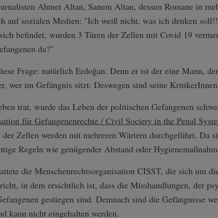
ournalisten Ahmet Altan, Sanem Altan, dessen Romane in meh
h auf sozialen Medien: "Ich weiß nicht, was ich denken soll!!
ch befindet, wurden 3 Türen der Zellen mit Covid 19 vermerk
 Gefangenen da?"
diese Frage: natürlich Erdoğan. Denn er ist der eine Mann, de
, wer im Gefängnis sitzt. Deswegen sind seine KritikerInnen
eben trat, wurde das Leben der politischen Gefangenen schwer
sation für Gefangenenrechte / Civil Society in the Penal Sys
 der Zellen werden mit mehreren Wärtern durchgeführt. Da si
chtige Regeln wie genügender Abstand oder Hygienemaßnahme
attete die Menschenrechtsorganisation CISST, die sich um die
icht, in dem ersichtlich ist, dass die Misshandlungen, der ps
efangenen gestiegen sind. Demnach sind die Gefängnisse weit
nd kann nicht eingehalten werden.