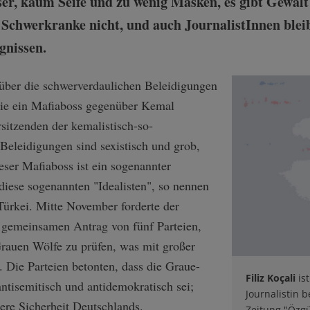
er, kaum Seife und zu wenig Masken, es gibt Gewalt
Schwerkranke nicht, und auch JournalistInnen bleib
gnissen.
 über die schwerverdaulichen Beleidigungen
ie ein Mafiaboss gegenüber Kemal
sitzenden der kemalistisch-so­
Beleidigungen sind sexistisch und grob,
ser Mafiaboss ist ein sogenannter
 diese sogenannten "Idealisten", so nennen
Türkei. Mitte November forderte der
 gemeinsamen Antrag von fünf Parteien,
Grauen Wölfe zu prüfen, was mit großer
ie Parteien betonten, dass die Graue-
Filiz Koçali
is
ntisemitisch und antidemokratisch sei;
Journalistin 
ere Sicherheit Deutschlands.
Zeitung "Özgü