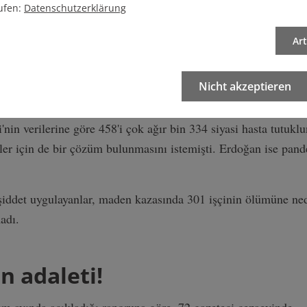
i tanıyor. Daha birkaç gün önce beş partinin, Almanya'da ülk
ufen:
Datenschutzerklärung
lebiyle hazırladığı ortak teklif Federal Meclis'ten geçti.
Ar
ifte, Ülkücü Hareket'in ırkçı, Yahudi düşmanı, ve demokrasi kar
hdit ettiği belirttiler.
Nicht akzeptieren
irkaç ay önce pandemi nedeniyle tahliye edildi. Aslında insan h
'nin verilerine göre 458'i çok ağır bin 334 siyasi hasta tutukl
er için de bir çözüm bulunmasını istemişti. Erdoğan ise pan
 şiddet uygulayanlar, maden kazasında 301 işçinin ölümüne ned
madı.
n adaleti!