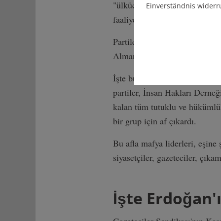
"ülkücü". Almanya "ülkücü"ler
Einverständnis widerr
faaliyetlerinin yasaklanması ta
Partiler verdikleri ortak tekl
Almanya'nın iç güvenliğini de te
İşte bu ülkücü Mafya lideri, b
partiler, İnsan Hakları Derneği
kalan tüm tutuklu ve hükümlül
bir grup için af çıkardı.
Bu afla mafya liderleri, eşine
siyasetçiler, gazeteciler, çıka
İşte Erdoğan'ı