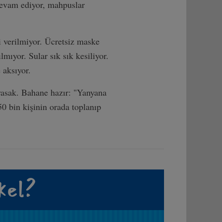
devam ediyor, mahpuslar
i verilmiyor. Ücretsiz maske
mıyor. Sular sık sık kesiliyor.
 aksıyor.
yasak. Bahane hazır: "Yanyana
0 bin kişinin orada toplanıp
kel?