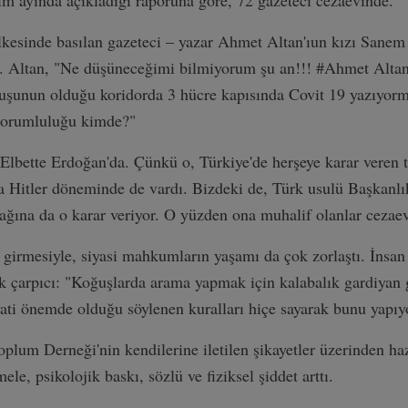
ım ayında açıkladığı raporuna göre, 72 gazeteci cezaevinde.
esinde basılan gazeteci – yazar Ahmet Altan'ıun kızı Sanem 
u. Altan, "Ne düşüneceğimi bilmiyorum şu an!!! #Ahmet Altan
ğuşunun olduğu koridorda 3 hücre kapısında Covit 19 yazıyorm
 sorumluluğu kimde?"
: Elbette Erdoğan'da. Çünkü o, Türkiye'de herşeye karar veren 
a Hitler döneminde de vardı. Bizdeki de, Türk usulü Başkanlı
cağına da o karar veriyor. O yüzden ona muhalif olanlar cezae
irmesiyle, siyasi mahkumların yaşamı da çok zorlaştı. İnsan
k çarpıcı: "Koğuşlarda arama yapmak için kalabalık gardiyan g
yati önemde olduğu söylenen kuralları hiçe sayarak bunu yapıyo
plum Derneği'nin kendilerine iletilen şikayetler üzerinden haz
e, psikolojik baskı, sözlü ve fiziksel şiddet arttı.