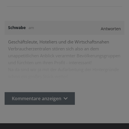
Schwabe
am
Antworten
Geschäftsleute, Hoteliers und die Wirtschaftsnahen
Verbraucherzentralen stören sich also an dem
unappetitlichen Anblick verarmter Bevölkerungsgruppen
und fürchten um ihren Profit - interessant!
Na da sind wir ja mit der Aufarbeitung der Hintergründe
schon ein großes Stück weiter!
Kommentare anzeigen