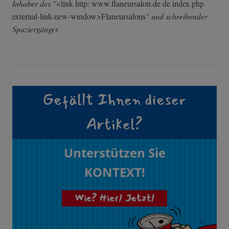
Inhaber des "
<link http: www.flaneursalon.de de index.php
external-link-n­ew-window>Flane­ursalons
" und schreibender
Spaziergänger.
Gefällt Ihnen dieser
Artikel?
Unterstützen Sie
KONTEXT!
Wie? Hier! Jetzt!