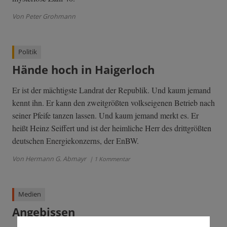
Von Peter Grohmann
Politik
Hände hoch in Haigerloch
Er ist der mächtigste Landrat der Republik. Und kaum jemand
kennt ihn. Er kann den zweitgrößten volkseigenen Betrieb nach
seiner Pfeife tanzen lassen. Und kaum jemand merkt es. Er
heißt Heinz Seiffert und ist der heimliche Herr des drittgrößten
deutschen Energiekonzerns, der EnBW.
Von Hermann G. Abmayr
| 1 Kommentar
Medien
Angebissen