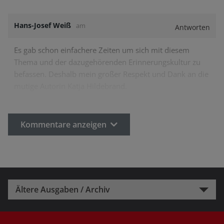
Hans-Josef Weiß
am
Antworten
Es gab schon einfachere Zeiten um sich mit diesem
Thema und der dazugehörenden Erinnerungskultur zu
befassen. Deshalb mein großer Respekt und Dank an die
mutige Autorin Katja Hildebrand.
Kommentare anzeigen
Ältere Ausgaben / Archiv