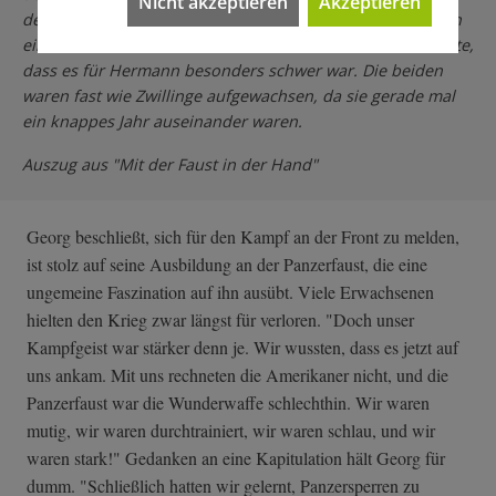
Nicht akzeptieren
Akzeptieren
den Namen unseres älteren Bruders aussprach, spürte ich
einen Stich in der Brust. Er fehlte uns allen, aber ich wusste,
dass es für Hermann besonders schwer war. Die beiden
waren fast wie Zwillinge aufgewachsen, da sie gerade mal
ein knappes Jahr auseinander waren.
Auszug aus "Mit der Faust in der Hand"
Georg beschließt, sich für den Kampf an der Front zu melden,
ist stolz auf seine Ausbildung an der Panzerfaust, die eine
ungemeine Faszination auf ihn ausübt. Viele Erwachsenen
hielten den Krieg zwar längst für verloren. "Doch unser
Kampfgeist war stärker denn je. Wir wussten, dass es jetzt auf
uns ankam. Mit uns rechneten die Amerikaner nicht, und die
Panzerfaust war die Wunderwaffe schlechthin. Wir waren
mutig, wir waren durchtrainiert, wir waren schlau, und wir
waren stark!" Gedanken an eine Kapitulation hält Georg für
dumm. "Schließlich hatten wir gelernt, Panzersperren zu