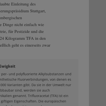
aubte Einleitung des
ierungspräsidium Stuttgart,
tembergischen
e Dinge nicht einfach wie
rie, für Pestizide und die
von 24 Kilogramm TFA in den
eßlich geht es einerseits zwar
 Ewigkeit
r per- und polyfluorierte Alkylsubstanzen und
ynthetische Fluorverbindungen, von denen es
000 Varianten gibt. Da sie in der Umwelt nur
abbaubar sind, werden sie auch
kalien genannt. Trifluoracetat (TFA) ist ein
t giftigen Eigenschaften. Die europäischen