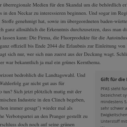
 überregionale Medien für den Skandal um die behördlich erl
es in den Neckar zu interessieren beginnen. Und sogar im Reg
en Stoffe genehmigt hat, sowie im übergeordneten baden-würt
h ganz allmählich die Erkenntnis durchzusetzen, dass man di
 lassen kann: Die Firma, die Fluorprodukte für die Autoindust
t ganz offiziell bis Ende 2044 die Erlaubnis zur Einleitung 
agt sich nur, wer sich nun zuerst aus der Deckung wagt. Schli
r war bekanntlich ja mal ein grünes Kernthema.
orizont bedrohlich die Landtagswahl. Und
Gift für die
Wahlerfolg gar nicht gut aus für
PFAS steht fü
tun? Sich jetzt plötzlich mutig mit der
bezeichnet s
mischen Industrie in den Clinch begeben,
mindestens 5.
chon immer gesagt") wieder mal als
sehr schwer 
Ewigkeitschemi
che Verbotspartei an den Pranger gestellt zu
Unterstoff mi
rschluss doch noch auf seine grünen