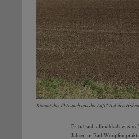
Kommt das TFA auch aus der Luft? Auf den Höhe
Es tut sich allmählich was i
Jahren in Bad Wimpfen praktiz