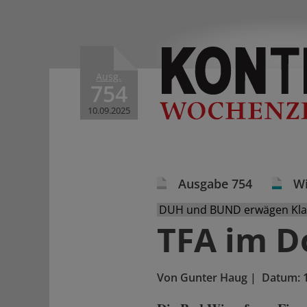
Ausg.
754
10.09.2025
Ausgabe 754
Wi
DUH und BUND erwägen Kla
TFA im D
Von
Gunter Haug
|
Datum: