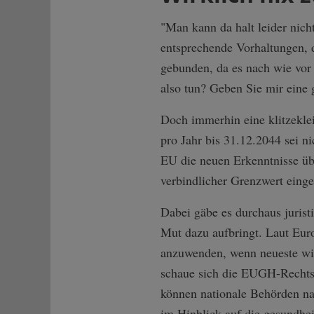
"Man kann da halt leider nic
entsprechende Vorhaltungen, d
gebunden, da es nach wie vor 
also tun? Geben Sie mir eine
Doch immerhin eine klitzekl
pro Jahr bis 31.12.2044 sei n
EU die neuen Erkenntnisse übe
verbindlicher Grenzwert einge
Dabei gäbe es durchaus juris
Mut dazu aufbringt. Laut Eu
anzuwenden, wenn neueste wiss
schaue sich die EUGH-Recht
können nationale Behörden na
im Hinblick auf die gesundhei