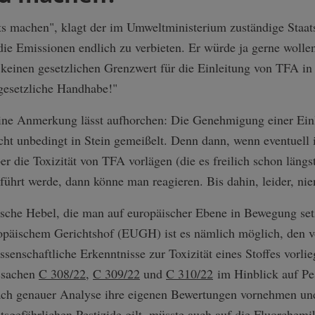
hts machen", klagt der im Umweltministerium zuständige Staa
ie Emissionen endlich zu verbieten. Er würde ja gerne wolle
keinen gesetzlichen Grenzwert für die Einleitung von TFA in
 gesetzliche Handhabe!"
eine Anmerkung lässt aufhorchen: Die Genehmigung einer Ein
icht unbedingt in Stein gemeißelt. Denn dann, wenn eventuell 
r die Toxizität von TFA vorlägen (die es freilich schon längst
führt werde, dann könne man reagieren. Bis dahin, leider, nie
tische Hebel, die man auf europäischer Ebene in Bewegung se
ropäischem Gerichtshof (EUGH) ist es nämlich möglich, den 
enschaftliche Erkenntnisse zur Toxizität eines Stoffes vorli
ssachen
C 308/22
,
C 309/22
und
C 310/22
im Hinblick auf Pe
ch genauer Analyse ihre eigenen Bewertungen vornehmen und
tsgefährlichen Pestizide gilt, müsste auch auf die Fluorchemi