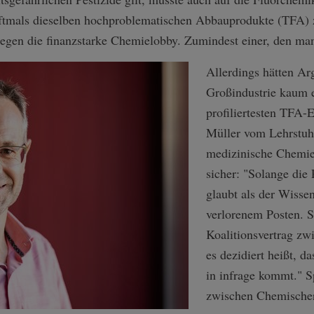
ftmals dieselben hochproblematischen Abbauprodukte (TFA) z
 gegen die finanzstarke Chemielobby. Zumindest einer, den ma
Allerdings hätten A
Großindustrie kaum e
profiliertesten TFA-
Müller vom Lehrstuh
medizinische Chemie 
sicher: "Solange die
glaubt als der Wissen
verlorenem Posten. S
Koalitionsvertrag z
es dezidiert heißt, d
in infrage kommt." S
zwischen Chemischer