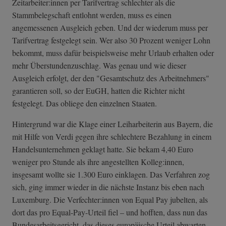
Zeitarbeiter:innen per Tarifvertrag schlechter als die
Stammbelegschaft entlohnt werden, muss es einen
angemessenen Ausgleich geben. Und der wiederum muss per
Tarifvertrag festgelegt sein. Wer also 30 Prozent weniger Lohn
bekommt, muss dafür beispielsweise mehr Urlaub erhalten oder
mehr Überstundenzuschlag. Was genau und wie dieser
Ausgleich erfolgt, der den "Gesamtschutz des Arbeitnehmers"
garantieren soll, so der EuGH, hatten die Richter nicht
festgelegt. Das obliege den einzelnen Staaten.
Hintergrund war die Klage einer Leiharbeiterin aus Bayern, die
mit Hilfe von Verdi gegen ihre schlechtere Bezahlung in einem
Handelsunternehmen geklagt hatte. Sie bekam 4,40 Euro
weniger pro Stunde als ihre angestellten Kolleg:innen,
insgesamt wollte sie 1.300 Euro einklagen. Das Verfahren zog
sich, ging immer wieder in die nächste Instanz bis eben nach
Luxemburg. Die Verfechter:innen von Equal Pay jubelten, als
dort das pro Equal-Pay-Urteil fiel – und hofften, dass nun das
Bundesarbeitsgericht,
das dieses europäische Urteil abwarten