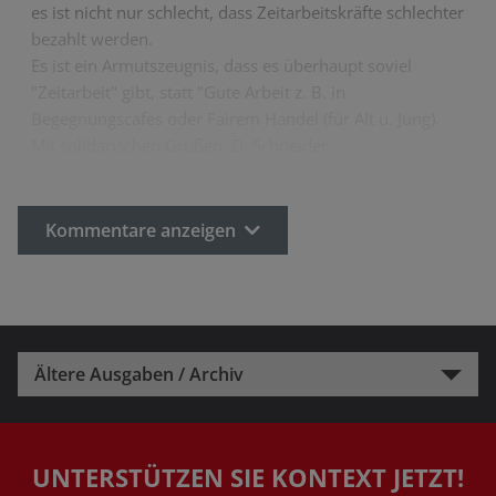
es ist nicht nur schlecht, dass Zeitarbeitskräfte schlechter
bezahlt werden.
Es ist ein Armutszeugnis, dass es überhaupt soviel
"Zeitarbeit" gibt, statt "Gute Arbeit z. B. in
Begegnungscafes oder Fairem Handel (für Alt u. Jung).
Mit solidarischen Grüßen, D. Schneider
Kommentare anzeigen
Ältere Ausgaben / Archiv
UNTERSTÜTZEN SIE KONTEXT JETZT!