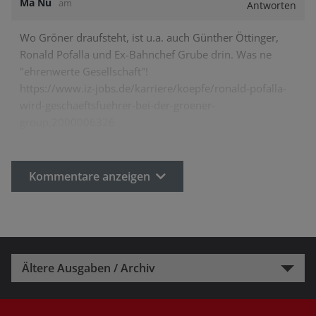
Ma Nu
am
Antworten
Wo Gröner draufsteht, ist u.a. auch Günther Öttinger,
Ronald Pofalla und Ex-Bahnchef Grube drin. Was ne
"ehrenwerte Gesellschaft"!
https://www.iz-jobs.de/karriere/koepfe/ronald-pofalla-
wird-geschaeftsfuehrer-bei-der-groener-
group,2000006326
Kommentare anzeigen
Ältere Ausgaben / Archiv