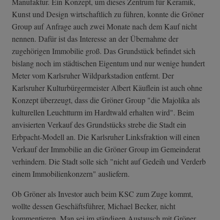
Manufaktur. Ein Konzept, um dieses Zentrum für Keramik,
Kunst und Design wirtschaftlich zu führen, konnte die Gröner
Group auf Anfrage auch zwei Monate nach dem Kauf nicht
nennen. Dafür ist das Interesse an der Übernahme
der
zugehörigen Immobilie groß. Das Grundstück befindet sich
bislang noch im städtischen Eigentum und nur wenige hundert
Meter vom Karlsruher Wildparkstadion entfernt. Der
Karlsruher Kulturbürgermeister Albert Käuflein ist auch ohne
Konzept überzeugt, dass die Gröner Group "die Majolika als
kulturellen Leuchtturm im Hardtwald erhalten wird". Beim
anvisierten Verkauf
des Grundstücks strebe die Stadt ein
Erbpacht-Modell an. Die Karlsruher Linksfraktion will einen
Verkauf der Immobilie an die Gröner Group im Gemeinderat
verhindern. Die Stadt solle sich "nicht auf Gedeih und Verderb
einem Immobilienkonzern" ausliefern.
Ob Gröner als Investor auch beim KSC zum Zuge kommt,
wollte dessen Geschäftsführer, Michael Becker, nicht
kommentieren. Man sei im ständigen Austausch mit Gröner.