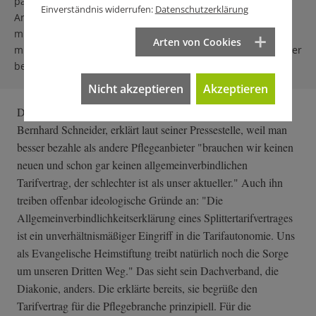
paritätischen Kommissionen ausgelotet.
Einverständnis widerrufen:
Datenschutzerklärung
Arbeitskampfmaßnahmen hält die Kirche für unvereinbar
mit dem Dienst am Nächsten. Die Rechtsprechung lässt
Arten von Cookies
mittlerweile allerdings Streiks von Kirchenangestellten unter
bestimmten Bedingungen zu. ​​​​​​
(lee)
Nicht akzeptieren
Akzeptieren
Der Hauptgeschäftsführer der Heimstiftung Württemberg,
Bernhard Schneider, erklärt laut seiner Pressestelle, weil man
besser bezahle als andere Pflegeanbieter "brauchen wir keinen
neuen und schon gar keinen allgemeinverbindlichen
Tarifvertrag, der schlechter ist als unser aktueller." Auch ihn
treiben offenbar ideologische Gründe an: "Die
Allgemeinverbin­dlichkeitserklä­rung eines Splittertarifvertrages
ist ein unverhältnismäßiger Eingriff in die Tarifautonomie. Uns
als Evangelische Heimstiftung treibt natürlich noch die Sorge
um unseren Dritten Weg." Das sieht sein Dachverband, die
Diakonie, anders. Die erklärte bereits, sie begrüße den
Tarifvertrag für die Pflegebranche prinzipiell. Für die