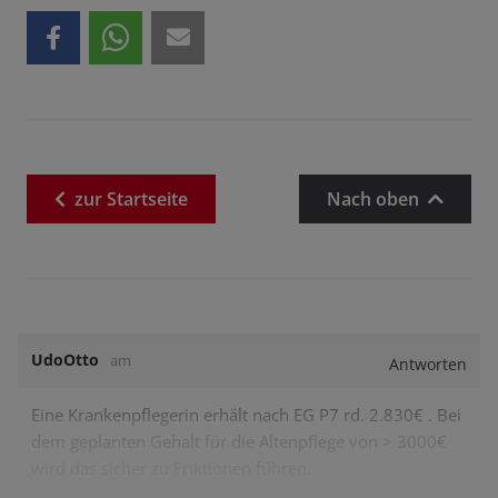
zur
Startseite
Nach oben
UdoOtto
am
Antworten
Eine Krankenpflegerin erhält nach EG P7 rd. 2.830€ . Bei
dem geplanten Gehalt für die Altenpflege von > 3000€
wird das sicher zu Friktionen führen.