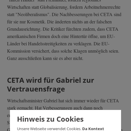
Wirtschaften statt Globalisierung, fordern Arbeitnehmerrechte
statt "Neoliberalismus". Die Nachbesserungen bei CETA sind
für sie nur Kosmetik. Die änderten nichts an der falschen
Grundausrichtung. Die Kritiker fürchten zudem, dass CETA
amerikanischen Firmen doch eine Hintertür öffne, um EU-
Länder bei Handelsstreitigkeiten zu verklagen. Die EU-
Kommission versichert, dass solche Klagen unmöglich seien.
Ganz ausschließen kann sie es aber nicht.
CETA wird für Gabriel zur
Vertrauensfrage
Wirtschaftsminister Gabriel hat sich immer wieder für CETA
stark gemacht. Hat Verbesserungen auch dann noch
erzwungen, als der Pakt eigentlich schon verhandelt war. Die
Hinweis zu Cookies
SPD hatte früh rote Linien vorgegeben. Und die
Unsere Webseite verwendet Cookies.
Da Kontext
Gewerkschaften hatten eine Unterstützung nur zugesagt, wenn