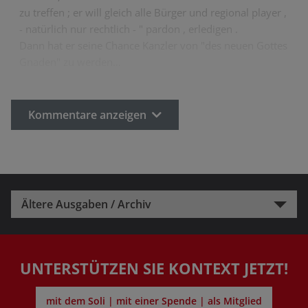
zu treffen ; er will gleich alle Bürger und regional player ,
- natürlich nur rechtlich - " pardon , erledigen .
Dann hat er seine Chance Kanzler von "des neuen Gottes
Gnaden" zu werden…
Kommentare anzeigen
Ältere Ausgaben / Archiv
UNTERSTÜTZEN SIE KONTEXT JETZT!
mit dem Soli | mit einer Spende | als Mitglied