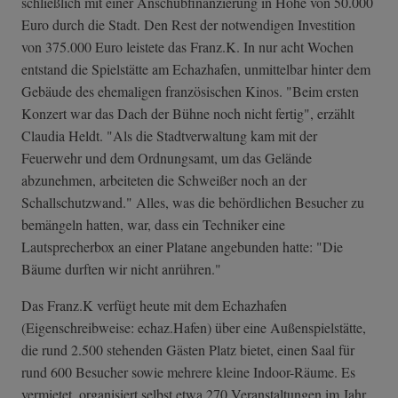
schließlich mit einer Anschubfinanzierung in Höhe von 50.000
Euro durch die Stadt. Den Rest der notwendigen Investition
von 375.000 Euro leistete das Franz.K. In nur acht Wochen
entstand die Spielstätte am Echazhafen, unmittelbar hinter dem
Gebäude des ehemaligen französischen Kinos. "Beim ersten
Konzert war das Dach der Bühne noch nicht fertig", erzählt
Claudia Heldt. "Als die Stadtverwaltung kam mit der
Feuerwehr und dem Ordnungsamt, um das Gelände
abzunehmen, arbeiteten die Schweißer noch an der
Schallschutzwand." Alles, was die behördlichen Besucher zu
bemängeln hatten, war, dass ein Techniker eine
Lautsprecherbox an einer Platane angebunden hatte: "Die
Bäume durften wir nicht anrühren."
Das Franz.K verfügt heute mit dem Echazhafen
(Eigenschreibweise: echaz.Hafen) über eine Außenspielstätte,
die rund 2.500 stehenden Gästen Platz bietet, einen Saal für
rund 600 Besucher sowie mehrere kleine Indoor-Räume. Es
vermietet, organisiert selbst etwa 270 Veranstaltungen im Jahr