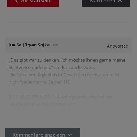
zur
Startseite
Nach oben
Jue.So Jürgen Sojka
am
Antworten
„Das gibt mir zu denken. Ich möchte Ihnen gerne meine
Sichtweise darlegen.“ so der Landesvater.
Die Gesetzmäßigkeiten in Gesetze zu formulieren, ist
nicht "jedermanns Sache" [1].
3.11.2022 SWR S21: Zulassungsprobleme bei der
Neubaustrecke Wendlingen-Ulm
…
Kommentare anzeigen