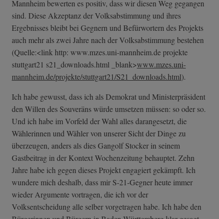
Mannheim bewerten es positiv, dass wir diesen Weg gegangen
sind. Diese Akzeptanz der Volksabstimmung und ihres
Ergebnisses bleibt bei Gegnern und Befürwortern des Projekts
auch mehr als zwei Jahre nach der Volksabstimmung bestehen
(Quelle:<link http: www.mzes.uni-mannheim.de projekte
stuttgart21 s21_downloads.html _blank>
www.mzes.uni-
mannheim.de/projekte/stuttgart21/S21_downloads.html
).
Ich habe gewusst, dass ich als Demokrat und Ministerpräsident
den Willen des Souveräns würde umsetzen müssen: so oder so.
Und ich habe im Vorfeld der Wahl alles darangesetzt, die
Wählerinnen und Wähler von unserer Sicht der Dinge zu
überzeugen, anders als dies Gangolf Stocker in seinem
Gastbeitrag in der Kontext Wochenzeitung behauptet. Zehn
Jahre habe ich gegen dieses Projekt engagiert gekämpft. Ich
wundere mich deshalb, dass mir S-21-Gegner heute immer
wieder Argumente vortragen, die ich vor der
Volksentscheidung alle selber vorgetragen habe. Ich habe den
Bürgerinnen und Bürgern in Baden-Württemberg klar gesagt,