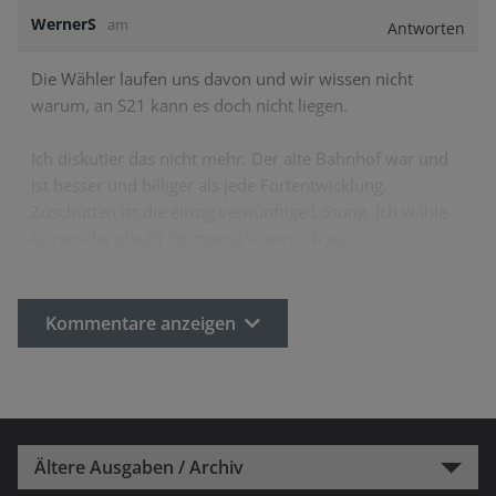
WernerS
am
Antworten
Die Wähler laufen uns davon und wir wissen nicht
warum, an S21 kann es doch nicht liegen.
Ich diskutier das nicht mehr. Der alte Bahnhof war und
ist besser und billiger als jede Fortentwicklung.
Zuschütten ist die einzig vernünftige Lösung. Ich wähle
keinen der glaubt Stuttgart21 sei noch zu…
Kommentare anzeigen
Ältere Ausgaben / Archiv