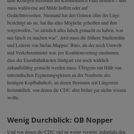
dem Kollegen Hermann am Kabinettstisch Platz nehmen – und
muss wahlweise auf Milde hoffen oder auf
Gedächtnisverlust. Niemand hat den Grünen öfter der Lüge
bezichtigt als sie, hat ihn alles Mögliche geheißen und ihm
vorgeworfen, "so ziemlich alles falsch gemacht zu haben, was
nur falsch zu machen war". Jetzt muss die frühere Studienrätin
und Leiterin von Stefan Mappus' Büro, als der noch Umwelt-
und Verkehrsminister war, per Koalitionsvertrag einräumen,
dass der Eisenbahnknoten Stuttgart erst noch wirklich
zukunftsfähig gemacht werden muss. Übrigens mit Hilfe von
unterirdischen Ergänzungsgleisen an der Nordseite des
heutigen Kopfbahnhofs, an denen Hermann seit Längerem
herumtüftelt, von denen die CDU aber bisher gar nichts wissen
wollte.
Wenig Durchblick: OB Nopper
Und von denen die CDU viel zu wenig versteht, jedenfalls den