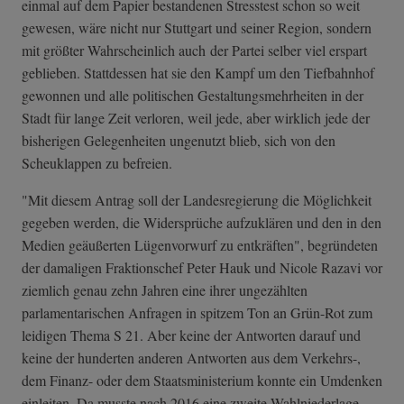
einmal auf dem Papier bestandenen Stresstest schon so weit
gewesen, wäre nicht nur Stuttgart und seiner Region, sondern
mit größter Wahrscheinlich auch der Partei selber viel erspart
geblieben. Stattdessen hat sie den Kampf um den Tiefbahnhof
gewonnen und alle politischen Gestaltungsmehrheiten in der
Stadt für lange Zeit verloren, weil jede, aber wirklich jede der
bisherigen Gelegenheiten ungenutzt blieb, sich von den
Scheuklappen zu befreien.
"Mit diesem Antrag soll der Landesregierung die Möglichkeit
gegeben werden, die Widersprüche aufzuklären und den in den
Medien geäußerten Lügenvorwurf zu entkräften", begründeten
der damaligen Fraktionschef Peter Hauk und Nicole Razavi vor
ziemlich genau zehn Jahren eine ihrer ungezählten
parlamentarischen Anfragen in spitzem Ton an Grün-Rot zum
leidigen Thema S 21. Aber keine der Antworten darauf und
keine der hunderten anderen Antworten aus dem Verkehrs-,
dem Finanz- oder dem Staatsministerium konnte ein Umdenken
einleiten. Da musste nach 2016 eine zweite Wahlniederlage