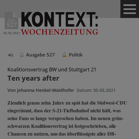
Ausg.
527
05.05.2021
Ausgabe 527
Politik
Text
vorlesen
Koalitionsvertrag BW und Stuttgart 21
Ten years after
Von
Johanna Henkel-Waidhofer
Datum:
05.05.2021
Ziemlich genau zehn Jahre zu spät hat die Südwest-CDU
eingeräumt, dass der S-21-Tiefbahnhof nicht hält, was
seine Fans so lange versprochen haben. Im neuen grün-
schwarzen Koalitionsvertrag ist festgeschrieben, alle
Chancen zu nutzen, um das überflüssigste aller DB-