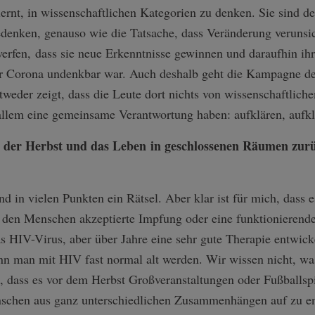
rnt, in wissenschaftlichen Kategorien zu denken. Sie sind de
denken, genauso wie die Tatsache, dass Veränderung verunsich
werfen, dass sie neue Erkenntnisse gewinnen und daraufhin i
or Corona undenkbar war. Auch deshalb geht die Kampagne de
ntweder zeigt, dass die Leute dort nichts von wissenschaftlic
 allem eine gemeinsame Verantwortung haben: aufklären, aufk
r Herbst und das Leben in geschlossenen Räumen zurüc
d in vielen Punkten ein Rätsel. Aber klar ist für mich, dass 
 den Menschen akzeptierte Impfung oder eine funktionierende
 HIV-Virus, aber über Jahre eine sehr gute Therapie entwicke
ann man mit HIV fast normal alt werden. Wir wissen nicht, w
k, dass es vor dem Herbst Großveranstaltungen oder Fußballsp
nschen aus ganz unterschiedlichen Zusammenhängen auf zu