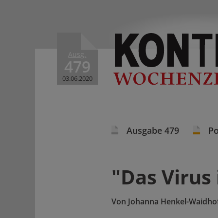
Ausg.
479
03.06.2020
Ausgabe 479
Po
"Das Virus
Von
Johanna Henkel-Waidho