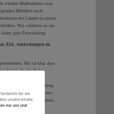
. Da wurden Maßnahmen zwar
wiegenden Mehrheit auch
präsidenten der Länder in einem
hleißen. Wir schlittern in ein
t keine gute Entwicklung.
das Ziel, Ansteckungen zu
räsidenten. Mir ist klar, dass
ngen Seiten: In den Ecken
 Frage der
n einer Zwei-Zimmer-Wohnung
änderchefs die Kooperations-
forderlich für die
heitlichen Regelungen kommen.
kies unsere Inhalte
ten nur uns und