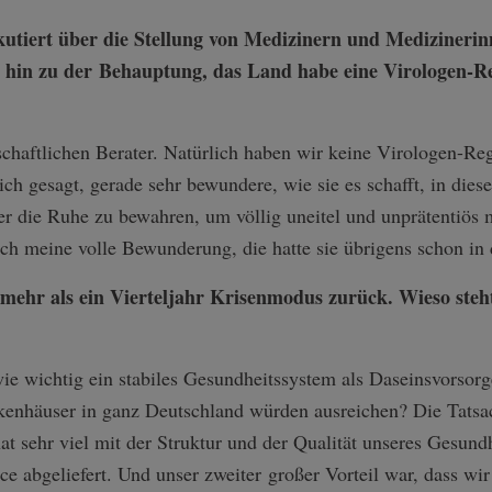
skutiert über die Stellung von Medizinern und Medizinerinn
s hin zu der Behauptung, das Land habe eine Virologen-Re
schaftlichen Berater. Natürlich haben wir keine Virologen-Re
lich gesagt, gerade sehr bewundere, wie sie es schafft, in die
die Ruhe zu bewahren, um völlig uneitel und unprätentiös m
ich meine volle Bewunderung, die hatte sie übrigens schon in 
mehr als ein Vierteljahr Krisenmodus zurück. Wieso steht
e wichtig ein stabiles Gesundheitssystem als Daseinsvorsorge
enhäuser in ganz Deutschland würden ausreichen? Die Tatsach
 hat sehr viel mit der Struktur und der Qualität unseres Gesun
e abgeliefert. Und unser zweiter großer Vorteil war, dass wir