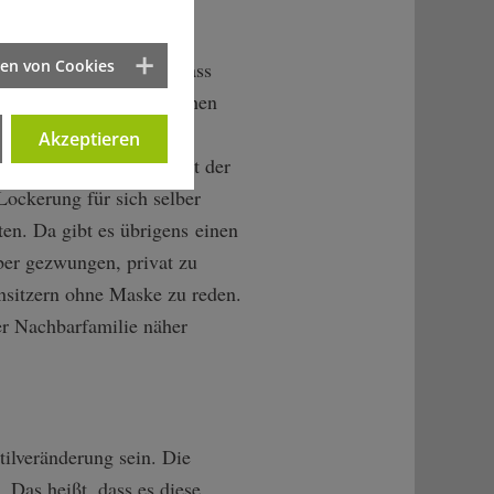
r oder in bestimmten
ten von Cookies
tter und die Tatsache, dass
n kann sich an der frischen
nds- und Hygieneregeln
Akzeptieren
t gelten – natürlich mit der
Lockerung für sich selber
ten. Da gibt es übrigens einen
ber gezwungen, privat zu
nsitzern ohne Maske zu reden.
er Nachbarfamilie näher
ilveränderung sein. Die
 Das heißt, dass es diese