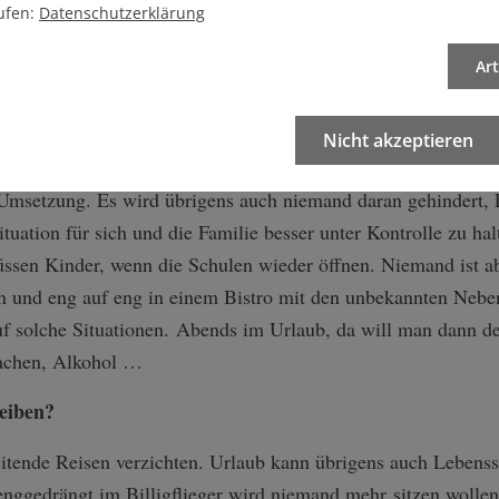
ufen:
Datenschutzerklärung
bstand in Gefahr ist, also im Öffentlichen Personennahverkeh
Ar
cht aufrechtzuerhalten. Ich glaube, dass allein das schöne We
n aufhalten, zu einer Abnahme der Infektionen führt. Denn ma
d ich rate allen, die wegfahren, die scharfen deutschen Absta
Nicht akzeptieren
ren nachvollziehbare, enggefasste Regelungen, die europawei
 Umsetzung. Es wird übrigens auch niemand daran gehindert, 
tuation für sich und die Familie besser unter Kontrolle zu hal
üssen Kinder, wenn die Schulen wieder öffnen. Niemand ist a
ren und eng auf eng in einem Bistro mit den unbekannten Nebe
uf solche Situationen. Abends im Urlaub, da will man dann d
Lachen, Alkohol …
eiben?
itende Reisen verzichten. Urlaub kann übrigens auch Lebensst
ggedrängt im Billigflieger wird niemand mehr sitzen wollen.