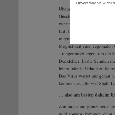
Einverständnis widerr
Überall dort, wo der Mindesta
Geschäften, ist die Maskenpfli
wir uns alle viel mehr drauße
Luft fast nicht infizieren. Un
mitzunehmen. Am schönsten wä
Möglichkeit einer regionalen
strenger auszulegen, um die Si
Denkfehler: In die Schulen m
feiern oder in Urlaub zu fah
Das Virus wartet nur genau a
kommen, es gibt viel Spaß, 
… also am besten daheim bl
Zumindest auf grenzüberschre
wird sowieso kommen, denn en