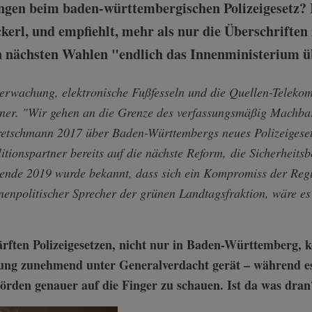
gen beim baden-württembergischen Polizeigesetz? I
erl, und empfiehlt, mehr als nur die Überschriften z
n nächsten Wahlen "endlich das Innenministerium 
erwachung, elektronische Fußfesseln und die Quellen-Telek
janer. "Wir gehen an die Grenze des verfassungsmäßig Machba
retschmann 2017 über Baden-Württembergs neues Polizeigeset
itionspartner bereits auf die nächste Reform, die Sicherheit
sende 2019 wurde bekannt, dass sich ein Kompromiss der Regi
nnenpolitischer Sprecher der grünen Landtagsfraktion, wäre es 
ärften Polizeigesetzen, nicht nur in Baden-Württemberg, 
erung zunehmend unter Generalverdacht gerät – während
hörden genauer auf die Finger zu schauen. Ist da was dran