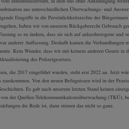
og vom Innenministerium, in dem uns ohne Ankündigung weite
ombination aus unterschiedlichen Überwachungs- und Auswer
tigende Eingriffe in die Persönlichkeitsrechte der Bürgerinne
nzugehen, haben wir von unserem Rückgaberecht Gebrauch ge
assung so zu ändern, dass sie sich auf anlassbezogene und ve
 war anderer Auffassung. Deshalb kamen die Verhandlungen mo
mmte. Kein Wunder, dass wir mit keinem anderen Gesetz in de
ktualisierung des Polizeigesetzes.
, die 2017 eingeführt wurden, steht erst 2022 an. Jetzt wür
ts rauskommen. Von den neuen Befugnissen wird in der Prax
eschichten. Es gab nach unserem letzten Stand keinen einzig
 von der Quellen-Telekom­munikationsüber­wachung (TKÜ), bek
härfungen die Rede ist, dann stimmt das nicht so ganz.