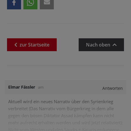
zur
Startseite
Nach oben
Elmar Fässler
am
Antworten
Aktuell wird ein neues Narrativ über den Syrienkrieg
verbreitet (Das Narrativ vom Bürgerkrieg in dem alle
gegen den bösen Diktator Assad kämpfen kann nicht
mehr aufrecht erhalten werden und wird jetzt relativiert):
Nicht vom Westen und den Saudis + Kataris gedungene