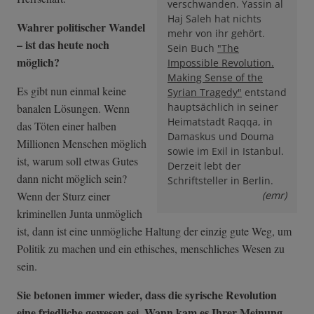
verschwanden. Yassin al
Haj Saleh hat nichts
Wahrer politischer Wandel
mehr von ihr gehört.
– ist das heute noch
Sein Buch
"The
möglich?
Impossible Revolution.
Making Sense of the
Es gibt nun einmal keine
Syrian Tragedy"
entstand
hauptsächlich in seiner
banalen Lösungen. Wenn
Heimatstadt Raqqa, in
das Töten einer halben
Damaskus und Douma
Millionen Menschen möglich
sowie im Exil in Istanbul.
ist, warum soll etwas Gutes
Derzeit lebt der
dann nicht möglich sein?
Schriftsteller in Berlin.
Wenn der Sturz einer
(emr)
kriminellen Junta unmöglich
ist, dann ist eine unmögliche Haltung der einzig gute Weg, um
Politik zu machen und ein ethisches, menschliches Wesen zu
sein.
Sie betonen immer wieder, dass die syrische Revolution
eine friedliche gewesen sei. Wann kam es Ihrer Meinung