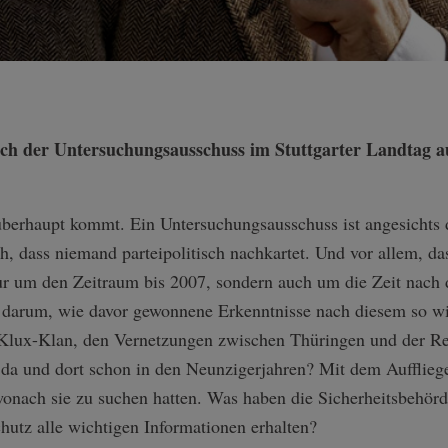
ich der Untersuchungsausschuss im Stuttgarter Landtag a
 überhaupt kommt. Ein Untersuchungsausschuss ist angesichts 
h, dass niemand parteipolitisch nachkartet. Und vor allem, das
nur um den Zeitraum bis 2007, sondern auch um die Zeit nach
 darum, wie davor gewonnene Erkenntnisse nach diesem so wi
Klux-Klan, den Vernetzungen zwischen Thüringen und der Reg
 da und dort schon in den Neunzigerjahren? Mit dem Aufflie
, wonach sie zu suchen hatten. Was haben die Sicherheitsbeh
hutz alle wichtigen Informationen erhalten?