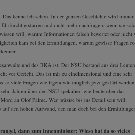
en. Das kenne ich schon. In der ganzen Geschichte wird immer
in Ehrfurcht erstarren und nicht mehr nachfragen, wenn sie sol
 wissen will, warum Informationen falsch bewertet oder nich
gkeiten kam bei den Ermittlungen, warum gewisse Fragen rou
rkennen.
esanwalts und des BKA ist: Der NSU bestand aus drei Leuten
steht vor Gericht. Das ist mir zu eindimensional und eine sehr
ss so viele Fragen wie irgendwie möglich jetzt geklärt werden
 zehn Jahren über den NSU spekuliert wie heute über das
 Mord an Olof Palme. Wer präzise bis ins Detail sein will,
s auf den hohen Aufwand, den man doch bei den Ermittlunge
ngel, dann zum Innenminister: Wieso hat da so vieles