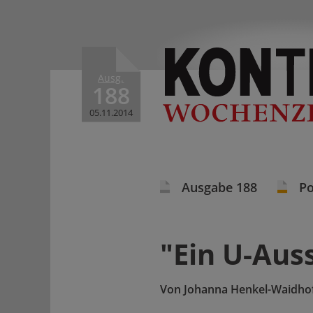
Ausg.
188
05.11.2014
Ausgabe 188
Po
"Ein U-Aus
Von
Johanna Henkel-Waidhof