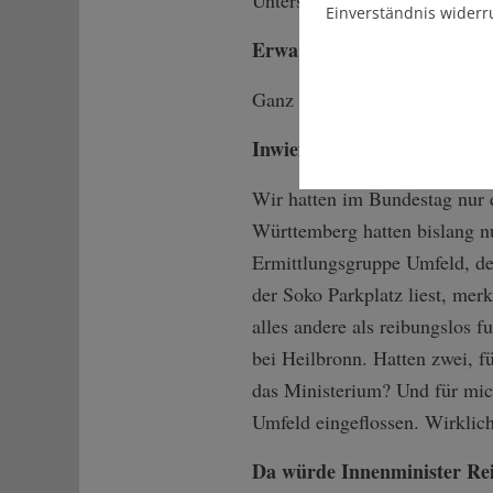
Untersuchungsausschuss im B
Einverständnis widerr
Erwarten Sie, dass Neuigke
Ganz sicher.
Inwiefern?
Wir hatten im Bundestag nur 
Württemberg hatten bislang nu
Ermittlungsgruppe Umfeld, de
der Soko Parkplatz liest, mer
alles andere als reibungslos 
bei Heilbronn. Hatten zwei, 
das Ministerium? Und für mich
Umfeld eingeflossen. Wirklich
Da würde Innenminister Rein