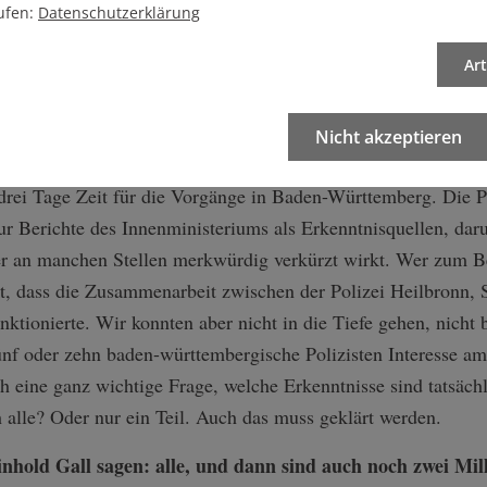
undestag gezeigt.
ufen:
Datenschutzerklärung
iten ans Tageslicht kommen?
Ar
Nicht akzeptieren
drei Tage Zeit für die Vorgänge in Baden-Württemberg. Die P
r Berichte des Innenministeriums als Erkenntnisquellen, daru
r an manchen Stellen merkwürdig verkürzt wirkt. Wer zum Be
kt, dass die Zusammenarbeit zwischen der Polizei Heilbronn,
funktionierte. Wir konnten aber nicht in die Tiefe gehen, nic
fünf oder zehn baden-württembergische Polizisten Interesse
 eine ganz wichtige Frage, welche Erkenntnisse sind tatsäch
 alle? Oder nur ein Teil. Auch das muss geklärt werden.
hold Gall sagen: alle, und dann sind auch noch zwei Mil