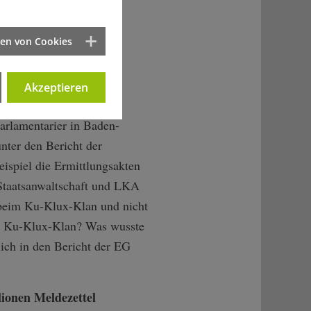
ten von Cookies
Akzeptieren
arlamentarier in Baden-
nter den Bericht der
ispiel die Ermittlungsakten
 Staatsanwaltschaft und LKA
ht beim Ku-Klux-Klan und nicht
 am Ku-Klux-Klan? Was wusste
lich in den Bericht der EG
lionen Meldezettel