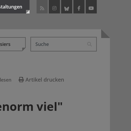
staltungen
siers
Artikel drucken
lesen
norm viel"