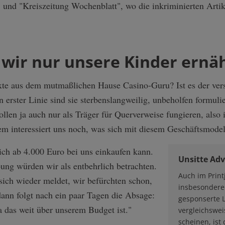
und "Kreiszeitung Wochenblatt", wo die inkriminierten Artike
 wir nur unsere Kinder ernä
exte aus dem mutmaßlichen Hause Casino-Guru? Ist es der ver
n erster Linie sind sie sterbenslangweilig, unbeholfen formul
ollen ja auch nur als Träger für Querverweise fungieren, also
m interessiert uns noch, was sich mit diesem Geschäftsmodell
sich ab 4.000 Euro bei uns einkaufen kann.
Unsitte Adv
ng würden wir als entbehrlich betrachten.
Auch im Print
 sich wieder meldet, wir befürchten schon,
insbesondere
dann folgt nach ein paar Tagen die Absage:
gesponserte L
a das weit über unserem Budget ist."
vergleichswe
scheinen, ist