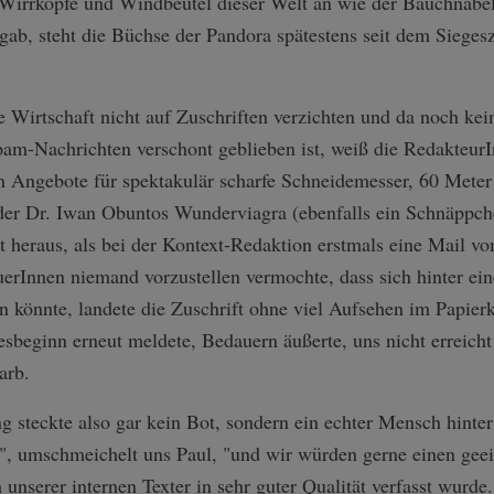
 Wirrköpfe und Windbeutel dieser Welt an wie der Bauchnabe
 gab, steht die Büchse der Pandora spätestens seit dem Siegesz
Wirtschaft nicht auf Zuschriften verzichten und da noch kei
m-Nachrichten verschont geblieben ist, weiß die RedakteurIn
ten Angebote für spektakulär scharfe Schneidemesser, 60 Mete
oder Dr. Iwan Obuntos Wunderviagra (ebenfalls ein Schnäppch
t heraus, als bei der Kontext-Redaktion erstmals eine Mail v
euerInnen niemand vorzustellen vermochte, dass sich hinter 
n könnte, landete die Zuschrift ohne viel Aufsehen im Papierko
hresbeginn erneut meldete, Bedauern äußerte, uns nicht erreich
arb.
 steckte also gar kein Bot, sondern ein echter Mensch hinte
t", umschmeichelt uns Paul, "und wir würden gerne einen geei
m unserer internen Texter in sehr guter Qualität verfasst wurd