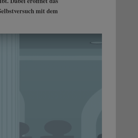
bt. Dabei eröffnet das
 Selbstversuch mit dem