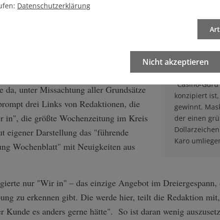
In sattsam bekannt, dass sich große Teile
ufen:
Datenschutzerklärung
Mit Turban
r schweren Krise befinden und sinkende
Beim "Casino
Ar
 Anzeigenerlöse die Geschäftsgrundlage
30 "Vollzeitpr
ismus gefährden. Ist es da so
Gebiets – "di
ie ein oder andere Redaktion auf solche
Nicht akzeptieren
Plattform wer
Bemerkenswer
n Paul also Interesse vor und fragen nach
"Casino-Guru"
e da, unter Missachtung aller Grundsätze
konzipiert ist
 prompt drei Links von Redaktionen, die
gewinnt. Mask
r in", die größte Wochenzeitung im Kreis
der einen grü
Dollarzeichen
ut eigener Darstellung das "führende
Karo umliege
tung Wochenblatt" mit Neuigkeiten aus
ierte nur "Wir in" – das einzige Angebot im Dreiergespann, 
ung zu erkennen gibt. Die werde hier, teilt die Redaktion mi
r Kunde es anders gerne hätte". So ist daran wenig auszuset