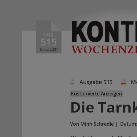
Ausg.
515
10.02.2021
Ausgabe 515
M
Kostümierte Anzeigen
Die Tarn
Von
Minh Schredle
|
Datum