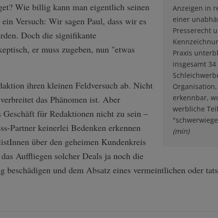
et? Wie billig kann man eigentlich seinen
Anzeigen in 
einer unabhä
 ein Versuch: Wir sagen Paul, dass wir es
Presserecht u
den. Doch die signifikante
Kennzeichnun
eptisch, er muss zugeben, nun "etwas
Praxis unterb
insgesamt 34
Schleichwerbu
edaktion ihren kleinen Feldversuch ab. Nicht
Organisation,
erkennbar, wo
 verbreitet das Phänomen ist. Aber
werbliche Teil
s Geschäft für Redaktionen nicht zu sein –
"schwerwiege
ss-Partner keinerlei Bedenken erkennen
(min)
alistInnen über den geheimen Kundenkreis
das Auffliegen solcher Deals ja noch die
ng beschädigen und dem Absatz eines vermeintlichen oder tats
.