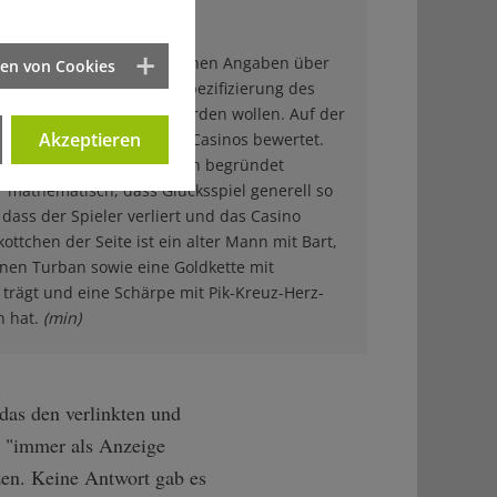
 und Goldkette
-Guru" arbeiten nach eigenen Angaben über
ten von Cookies
ofis", die – ohne weitere Spezifizierung des
e weltweite Nummer 1" werden wollen. Auf der
Akzeptieren
den verschiedene Online-Casinos bewertet.
t: In Videos und Beiträgen begründet
 mathematisch, dass Glücksspiel generell so
, dass der Spieler verliert und das Casino
ottchen der Seite ist ein alter Mann mit Bart,
nen Turban sowie eine Goldkette mit
 trägt und eine Schärpe mit Pik-Kreuz-Herz-
n hat.
(min)
das den verlinkten und
t, "immer als Anzeige
zen. Keine Antwort gab es