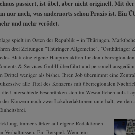
haus passiert, ist übel, aber nicht originell. Mit d
 nur nach, was andernorts schon Praxis ist. Ein Üb
mehr und mehr verödet.
lags spielt im Osten der Republik – in Thüringen. Marktbeher
hren drei Zeitungen "Thüringer Allgemeine", "Ostthüringer Z
jedes Blatt eine eigene Hauptredaktion für den überregionalen
Contents & Services GmbH überführt und personell ausgedünn
in Drittel weniger als bisher. Ihren Job übernimmt eine Zentra
sukzessive alle Titel des Konzerns mit überregionalen Nachric
t, die Unterschiede beschränken sich im Wesentlichen aufs La
n der Konzern noch zwei Lokalredaktionen unterhält, werden
inheitsbrei.
wicklung, immer stärker auf eigene Redaktionen
en Verhältnissen. Ein Beispiel: Wenn ein