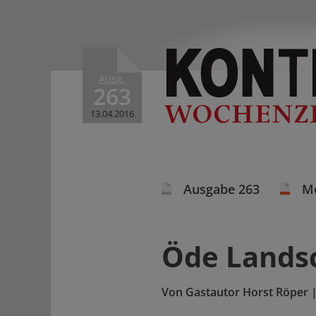
Ausg.
263
13.04.2016
Ausgabe 263
M
Öde Lands
Von
Gastautor Horst Röper