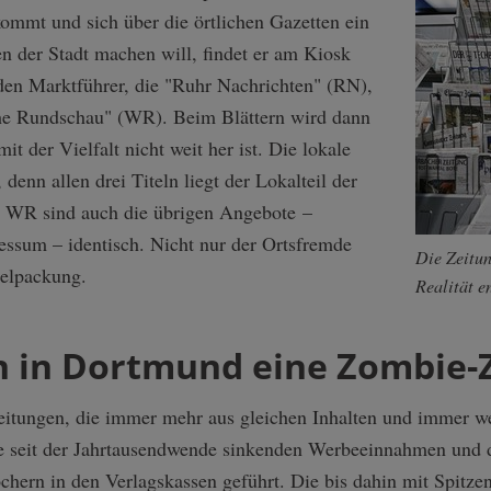
mmt und sich über die örtlichen Gazetten ein
n der Stadt machen will, findet er am Kiosk
 den Marktführer, die "Ruhr Nachrichten" (RN),
he Rundschau" (WR). Beim Blättern wird dann
mit der Vielfalt nicht weit her ist. Die lokale
, denn allen drei Titeln liegt der Lokalteil der
 WR sind auch die übrigen Angebote –
essum – identisch. Nicht nur der Ortsfremde
Die Zeitun
gelpackung.
Realität e
n in Dortmund eine Zombie-
eitungen, die immer mehr aus gleichen Inhalten und immer we
e seit der Jahrtausendwende sinkenden Werbeeinnahmen und 
chern in den Verlagskassen geführt. Die bis dahin mit Spitz