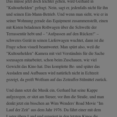
Das müsse jetzt doch leichter gehen, wird Gerhard in
"Kultourhelden" gefragt. Nein, sagt er, jedenfalls nicht für ihn
und seinen Ein-Mann-Betrieb. Und wenn man sieht, wie er in
seiner Wohnung gerade das Equipment zusammenstellt, einen
mit Kisten beladenen Rollwagen über die Schwelle der
Terrassentür hebt und – "Aufpassen auf den Rücken!" –
schweres Gerät in seinen Lieferwagen wuchtet, dann ist die
Frage schon visuell beantwortet. Man spürt also, weil die
"Kultourhelden"-Kamera mit viel Verständnis für die Sache
sozusagen mitarbeitet, schon beim Zuschauen, wie viel
Gewicht das Kino hat. Das komplette Be- und später das
Ausladen und Aufbauen wird natürlich nicht in Echtzeit
gezeigt, da greift Wolfram auf das Zeitraffer-Stilmittel zurück.
Und dann setzt die Musik ein, Gerhard hat seine Kappe
aufgezogen, er sitzt am Steuer, vor ihm die Straße, und man
denkt jetzt ein bisschen an Wim Wenders' Road Movie "Im
Lauf der Zeit" aus dem Jahr 1976. Da fährt einer mit dem
Laster übers Land und repariert in den letzten Kinos die