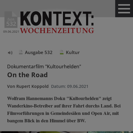
Ausg.
532
09.06.2021
Ausgabe 532
Kultur
Text
vorlesen
Dokumentarfilm "Kultourhelden"
On the Road
Von
Rupert Koppold
Datum:
09.06.2021
Wolfram Hannemanns Doku "Kultourhelden" zeigt
Wanderkino-Betreiber auf ihrer Fahrt durchs Land. Bei
Filmvorführungen in Gemeindesälen und Open Air, mit
bangem Blick in den Himmel über BW.