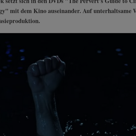
ek setzt sich in den DVDs "The Pervert's Guide to 
ogy" mit dem Kino auseinander. Auf unterhaltsame We
asieproduktion.