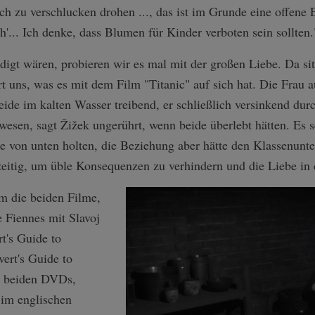
ch zu verschlucken drohen ..., das ist im Grunde eine offene 
'... Ich denke, dass Blumen für Kinder verboten sein sollten.
gt wären, probieren wir es mal mit der großen Liebe. Da sitz
t uns, was es mit dem Film "Titanic" auf sich hat. Die Frau 
de im kalten Wasser treibend, er schließlich versinkend durc
esen, sagt Žižek ungerührt, wenn beide überlebt hätten. Es se
e von unten holten, die Beziehung aber hätte den Klassenunt
eitig, um üble Konsequenzen zu verhindern und die Liebe in 
m die beiden Filme,
 Fiennes mit Slavoj
t's Guide to
ert's Guide to
e beiden DVDs,
 im englischen