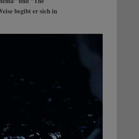
Cinema" und "The
ise begibt er sich in