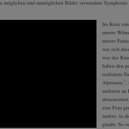
alle möglichen und unmöglichen Bilder verwendete Symphonie 
Im Kern von
unsere Wüns
unsere Fanta
wie sich die
was das Kino
haben den p
realisierte F
Alptraum.", 
anderem an 
demonstriert
eine Frau ge
andere, in di
glaubt. So ve