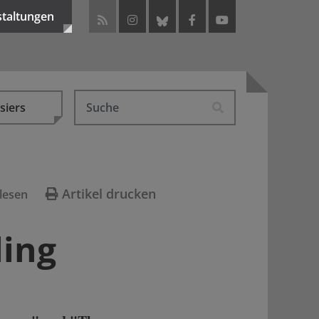
staltungen
siers
Artikel drucken
lesen
ling