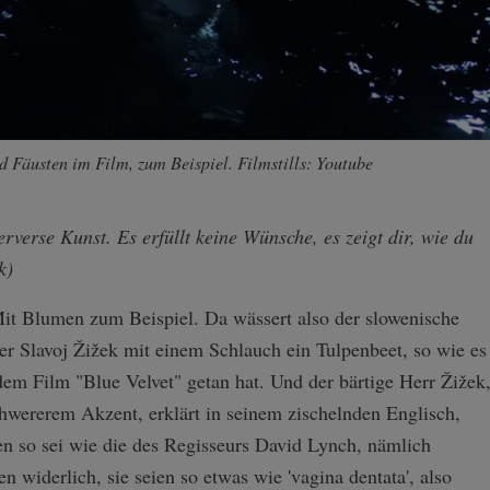
 Fäusten im Film, zum Beispiel. Filmstills: Youtube
erverse Kunst. Es erfüllt keine Wünsche, es zeigt dir, wie du
k)
it Blumen zum Beispiel. Da wässert also der slowenische
r Slavoj Žižek mit einem Schlauch ein Tulpenbeet, so wie es
em Film "Blue Velvet" getan hat. Und der bärtige Herr Žižek
hwererem Akzent, erklärt in seinem zischelnden Englisch,
en so sei wie die des Regisseurs David Lynch, nämlich
 widerlich, sie seien so etwas wie 'vagina dentata', also