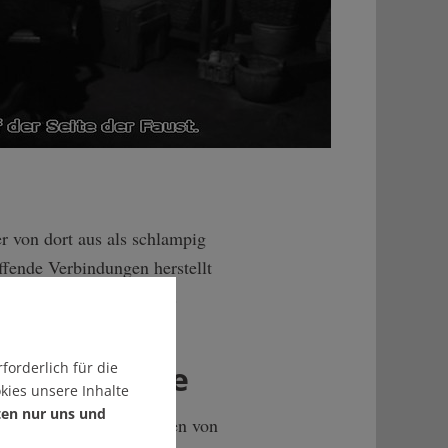
er von dort aus als schlampig
ffende Verbindungen herstellt
direkt aus diesen heraus.
ches zu Tage
forderlich für die
kies unsere Inhalte
ten nur uns und
rausfordern, also solchen von