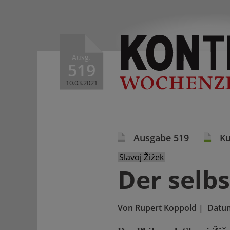
Ausg.
519
10.03.2021
Ausgabe 519
Ku
Slavoj Žižek
Der selb
Von
Rupert Koppold
|
Datu