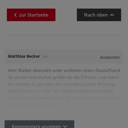
zur
Startseite
Nach oben
Matthias Becker
am
Antworten
Herr Waibel übersieht unter anderem eines: Deutschland
ist um ein mehrfaches größer als die Schweiz. man kann
die Schweiz in gut zwei, drei Stunden in jeder Richtung
durchfahren, nur über den Gotthard dauert es derzeit
havariebedingt etwas länger. Will jemand von Genf nach
Basel, lohnen sich weder…
Kommentare anzeigen