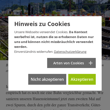
Hinweis zu Cookies
Unsere Webseite verwendet Cookies.
Da Kontext
werbefrei ist, nutzen die so erhobenen Daten nur
uns und können nicht missbräuchlich verwendet
werden.
Einverständnis widerrufen:
Datenschutzerklärung
Arten von Cookies
Beschädigte Gleise in Rastatt verursachten einen Gesamtschaden von
etwa zwei Milliarden Euro. Foto: Joachim E. Röttgers
Nicht akzeptieren
Akzeptieren
Ich kann mir es nicht vorstellen. Ich muss auch sagen, rein
empirisch hat es noch nie eine Bahn vergleichbar gemacht. Wir
sanieren unseren Hauensteintunnel jetzt zum zweiten Mal auf
zwei Spuren, durch den geht der ganze Transitverkehr, Güter-