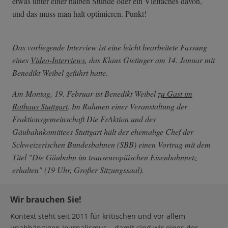
etwas unter einer halben Stunde oder ein Vielfaches davon,
und das muss man halt optimieren. Punkt!
Das vorliegende Interview ist eine leicht bearbeitete Fassung
eines
Video-Interviews
, das Klaus Gietinger am 14. Januar mit
Benedikt Weibel geführt hatte.
Am Montag, 19. Februar ist Benedikt Weibel
zu Gast im
Rathaus Stuttgart
. Im Rahmen einer Veranstaltung der
Fraktionsgemeinschaft Die FrAktion und des
Gäubahnkomittees Stuttgart hält der ehemalige Chef der
Schweizerischen Bundesbahnen (SBB) einen Vortrag mit dem
Titel "Die Gäubahn im transeuropäischen Eisenbahnnetz
erhalten" (19 Uhr, Großer Sitzungssaal).
Wir brauchen Sie!
Kontext steht seit 2011 für kritischen und vor allem
unabhängigen Journalismus – damit sind wir eines der