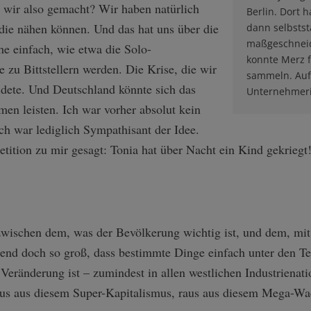
wir also gemacht? Wir haben natürlich
Berlin. Dort 
die nähen können. Und das hat uns über die
dann selbstst
maßgeschneid
e einfach, wie etwa die Solo-
konnte Merz f
e zu Bittstellern werden. Die Krise, die wir
sammeln. Auf 
uldete. Und Deutschland könnte sich das
Unternehmeri
n leisten. Ich war vorher absolut kein
h war lediglich Sympathisant der Idee.
etition zu mir gesagt: Tonia hat über Nacht ein Kind gekriegt
wischen dem, was der Bevölkerung wichtig ist, und dem, mit 
inend doch so groß, dass bestimmte Dinge einfach unter den 
Veränderung ist – zumindest in allen westlichen Industrienatio
aus aus diesem Super-Kapitalismus, raus aus diesem Mega-Wa