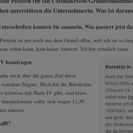
eine Petition für ein Coronakrisen-Grundeinkommen
hen unterstützen die Unternehmerin. Was ist darau
nterschriften konnten Sie sammeln. Was passiert jetzt d
etition ist nur noch aus dem Grund offen, weil ich sie so lang
n sehen kann, kam keine Antwort. Ich bin ziemlich sauer.
IV beantragen.
Korsetts in 
habe mich aber die ganze Zeit davor
Nach der Pre
 sozialem Stigma. Mich hat die Bürokratie
Scholz (SPD) 
(CDU) am 13. 
s teilweise mit Hartz IV gibt, sind krass.
sofort eine
Pe
 beispielsweise sollte sich wegen 11,50
forderte ein 
ten müssen.
1200 Euro, se
war groß, da
afft?
der Diskussio
die 46-Jährig