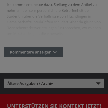
Ich komme erst heute dazu, Stellung zu dem Artikel zu
nehmen, der sehr persönlich die Betroffenheit der
Studentin über die Verhältnisse von Flüchtlingen in
Gemeinschaftsunterkünften schildert. Aber da gleich von
"Menschenrechtsverletzungen " zu sprechen, wo es eben
um Mißstände geht, die einerseits…
Kommentare anzeigen
Ältere Ausgaben / Archiv
UNTERSTÜTZEN SIE KONTEXT JETZT!