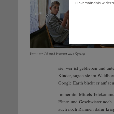
Einverständnis widerr
Isam ist 14 und kommt aus Syrien.
sie, wer ist geblieben und u
Kinder, sagen sie im Waldhorn
Google Earth blickt er auf se
Immerhin: Mittels Telekommun
Eltern und Geschwister noch.
auch noch Rahmen dafür kriege