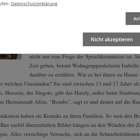
ufen:
Datenschutzerklärung
und wie lange der Weg war. Schon mit den Name
schwer, mit den Entfernungen ebenfalls. Der Rec
Ar
mindestens 3000 Kilometer gewesen. Im Treppe
gemalt, mit Pinseln ziehen sie die Konturen nach
Nicht akzeptieren
Was auf dem langen Marsch passiert ist, vermöge
nicht nur eine Frage der Sprachkenntnisse ist. 
Zeit geben, betont Wohngruppenleiterin Isabelle E
darüber zu erzählen. Wie es bei ihnen zu Hause
nter welchen Umständen? Sie sind zwischen 13 und 17 Jahre al
. Hussein, der Jüngste, gibt das Handy, außer beim Staubsau
ine Heimatstadt Afrin. "Bombs", sagt er und deutet auf die 
ikation haben sie Kontakt zu ihren Familien. So weit den Be
 Ihre mobil übermittelten Bilder hängen an den Wänden der Z
n. Alles vorsichtige Versuche, sich an die Schutzbefohlenen h