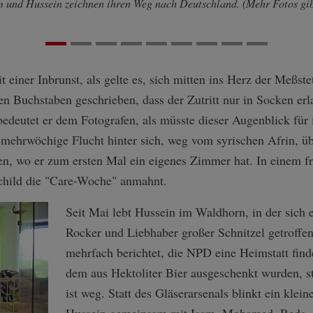
 und Hussein zeichnen ihren Weg nach Deutschland. (Mehr Fotos gibt 
 einer Inbrunst, als gelte es, sich mitten ins Herz der Meßste
en Buchstaben geschrieben, dass der Zutritt nur in Socken erl
bedeutet er dem Fotografen, als müsste dieser Augenblick für
 mehrwöchige Flucht hinter sich, weg vom syrischen Afrin, üb
en, wo er zum ersten Mal ein eigenes Zimmer hat. In einem f
Schild die "Care-Woche" anmahnt.
Seit Mai lebt Hussein im Waldhorn, in der sich 
Rocker und Liebhaber großer Schnitzel getroffen
mehrfach berichtet, die NPD eine Heimstatt find
dem aus Hektoliter Bier ausgeschenkt wurden, s
ist weg. Statt des Gläserarsenals blinkt ein klei
Hussein gemeinsam mit Isam, Mohamed, Reda, 