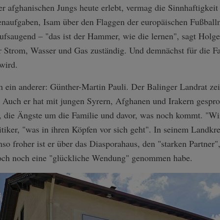
er afghanischen Jungs heute erlebt, vermag die Sinnhaftigkei
enaufgaben, Isam über den Flaggen der europäischen Fußballn
fsaugend – "das ist der Hammer, wie die lernen", sagt Holge
 für Strom, Wasser und Gas zuständig. Und demnächst für die F
wird.
ch ein anderer: Günther-Martin Pauli. Der Balinger Landrat zei
Auch er hat mit jungen Syrern, Afghanen und Irakern gespr
d, die Ängste um die Familie und davor, was noch kommt. "Wi
itiker, "was in ihren Köpfen vor sich geht". In seinem Landkre
so froher ist er über das Diasporahaus, den "starken Partner
och noch eine "glückliche Wendung" genommen habe.