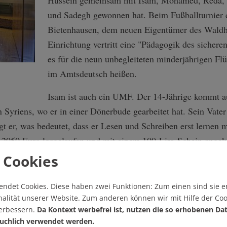
und Sadegh gewonnen hat. Beim Fußballturnier 
Bietenhausen, dem neuen Eigentümer des Waldho
Einrichtung vertritt eine "Pädagogik des sicheren
es für die neun unbegleiteten minderjährigen Fl
im Amtsdeutsch heißen.
Isam ist auch ein UMF. Der 14-Jährige kommt a
Syriens, wo er in einer Dönerbude gearbeitet hat. Sein Vater 
gt er, was bedeutet, dass er Lesen und Schreiben erst lernen 
it 2050 Euro losgelaufen und mit einem 100-Lira-Schein angek
Cent wert, wenn überhaupt, der letzte Gegenstand aus der Hei
 Cookies
der Flucht verloren, berichtet er. Isam ist Christ.
endet Cookies.
Diese haben zwei Funktionen: Zum einen sind sie er
Am Computer zeichnen die Kinder, zusammen m
alität unserer Website. Zum anderen können wir mit Hilfe der Coo
Seifert, ihren Weg von Syrien nach Deutschland
verbessern.
Da Kontext werbefrei ist, nutzen die so erhobenen Da
gestrichelt, Linien, die nur verraten, durch wel
uchlich verwendet werden.