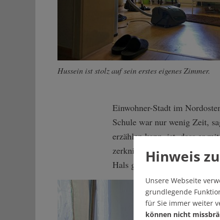
Hussein ist stolz auf sein erstes eigenes Zimmer.
Einwohner-Stadt im Nordosten 
Schule war nur wenig Zeit, sa
erzählen kann, ist, dass er m
zerknittertes Papier, wenige 
Hinweis zu
Hals getragen hat, habe er auf 
Unsere Webseite verw
grundlegende Funktion
für Sie immer weiter 
können nicht missbrä