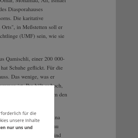
des Diasporahauses
rns. Die karitative
 Orts", in Meßstetten soll er
üchtlinge (UMF) sein, wie sie
us Qamischli, einer 200 000-
hat Schuhe geflickt. Für die
muss. Das wenige, was er
ommen ist. Ihn hält er hoch,
mat. Sein Kreuz, das er um den
forderlich für die
it Sozialpädagogin Sabina
kies unsere Inhalte
 nach. Schwarz, grün, blau
ten nur uns und
che Länder sie gegangen sind