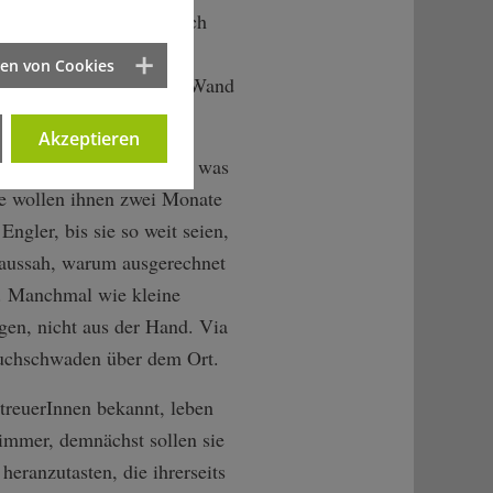
n der Länder tun sie sich
hner sagt, es seien
ten von Cookies
nhaus ist Europa an die Wand
.
Akzeptieren
n sie nicht zu erzählen, was
Sie wollen ihnen zwei Monate
ngler, bis sie so weit seien,
 aussah, warum ausgerechnet
t. Manchmal wie kleine
gen, nicht aus der Hand. Via
Rauchschwaden über dem Ort.
treuerInnen bekannt, leben
immer, demnächst sollen sie
eranzutasten, die ihrerseits