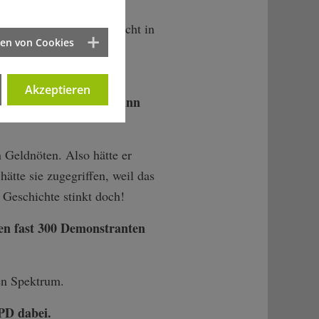
naturiert. Alle
ser exponierten Lage nicht in
ten von Cookies
ir uns in der
Akzeptieren
PD-Funktionär Zimmermann
n Geldnöten. Also hätte er
tte sie zugegriffen, weil das
 Geschichte stinkt doch!
hen fast 300 Demonstranten
en Spektrum.
PD dabei.