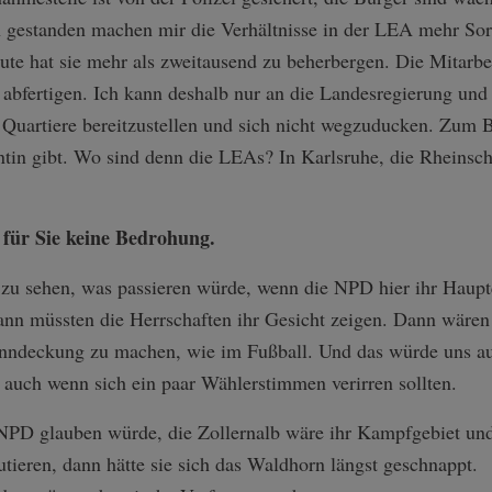
n gestanden machen mir die Verhältnisse in der LEA mehr Sor
te hat sie mehr als zweitausend zu beherbergen. Die Mitarbei
bfertigen. Ich kann deshalb nur an die Landesregierung und a
uartiere bereitzustellen und sich nicht wegzuducken. Zum B
ntin gibt. Wo sind denn die LEAs? In Karlsruhe, die Rheinsch
t für Sie keine Bedrohung.
t zu sehen, was passieren würde, wenn die NPD hier ihr Haupt
nn müssten die Herrschaften ihr Gesicht zeigen. Dann wären
Manndeckung zu machen, wie im Fußball. Und das würde uns a
, auch wenn sich ein paar Wählerstimmen verirren sollten.
NPD glauben würde, die Zollernalb wäre ihr Kampfgebiet un
utieren, dann hätte sie sich das Waldhorn längst geschnappt.