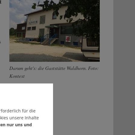
t
s
Darum geht's: die Gaststätte Waldhorn. Foto:
Kontext
einfallen würden.
traßberger Nachtlokal
forderlich für die
kies unsere Inhalte
ten nur uns und
ses Objekt für einen