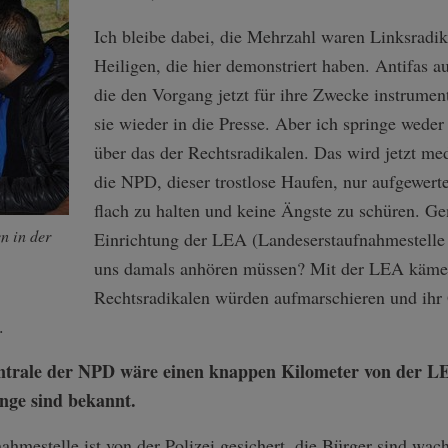
Ich bleibe dabei, die Mehrzahl waren Linksradi
Heiligen, die hier demonstriert haben. Antifas 
die den Vorgang jetzt für ihre Zwecke instrume
sie wieder in die Presse. Aber ich springe wede
über das der Rechtsradikalen. Das wird jetzt me
die NPD, dieser trostlose Haufen, nur aufgewertet
flach zu halten und keine Ängste zu schüren. Ge
n in der
Einrichtung der LEA (Landeserstaufnahmestell
uns damals anhören müssen? Mit der LEA käme 
Rechtsradikalen würden aufmarschieren und ihr 
.
trale der NPD wäre einen knappen Kilometer von der LE
inge sind bekannt.
nahmestelle ist von der Polizei gesichert, die Bürger sind wa