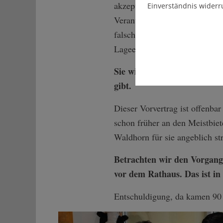
akzeptablen Kaufpreis erwerb
Einverständnis widerr
Verantwortlichen vor Ort war
falsche Hände geraten darf. D
Lageeinschätzung einig, dass 
Sie wissen, dass es einen
gibt.
Dieser Vorvertrag ist offenbar
schon früher an den Meistbie
Waldhorn für sie angeblich str
Betrachten wir den Vorgang 
vor dem Rathaus. Das ist in
Entschuldigung, da kamen 90 