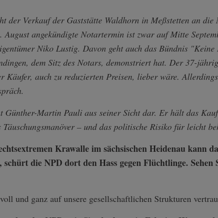
teht der Verkauf der Gaststätte Waldhorn in Meßstetten an di
 August angekündigte Notartermin ist zwar auf Mitte Septemb
 Eigentümer Niko Lustig. Davon geht auch das Bündnis "Keine
ingen, dem Sitz des Notars, demonstriert hat. Der 37-jährige
r Käufer, auch zu reduzierten Preisen, lieber wäre. Allerding
spräch.
t Günther-Martin Pauli aus seiner Sicht dar. Er hält das Kau
es Täuschungsmanöver – und das politische Risiko für leicht be
 rechtsextremen Krawalle im sächsischen Heidenau kann 
 schürt die NPD dort den Hass gegen Flüchtlinge. Sehen S
 voll und ganz auf unsere gesellschaftlichen Strukturen vertra