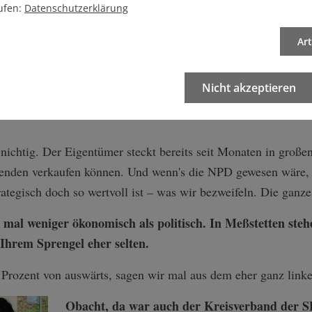
en können. Das ganze Gelände wurde inzwischen ordentlich re
ufen:
Datenschutzerklärung
en damals davon überzeugt, dass dieser Gebäudekomplex in die
Ar
as Waldhorn wird jetzt angeboten wie Sauerbier, daher sind w
kein Handlungsbedarf besteht.
Nicht akzeptieren
 Vorvertrag zwischen den Eigentümern Lustig und dem N
 nichtig. Der Eigentümer steckt bereits seit Monaten in große
tenden verkaufen können. Und wenn's die NPD gewesen wäre, hä
ategisch doch so wertvoll ist
–
was wir bezweifeln. Die ganze
mal weniger ökonomisch als politisch. In Meßstetten ste
 Ihrem Sprengel eher selten.
Prozent von auswärts, sagen wir mal aus dem eher ganz link
Obacht, da war auch der Kreisverband der S