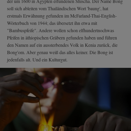
der um 1600 in Ägypten erfundenen Shischa. Der Name Bong
soll sich ableiten vom Thailändischen Wort 'baung', hat
erstmals Erwähnung gefunden im McFarland-Thai-­English-
Wörterb­uch von 1944; das übersetzt ihn etwa mit
"Bambuspfeife". Andere wollen schon elfhundertnochwas
Pfeifen in äthiopischen Gräbern gefunden haben und führen
den Namen auf ein aussterbendes Volk in Kenia zurück, die
Bong'om. Aber genau weiß das alles keiner. Die Bong ist
jedenfalls alt. Und ein Kulturgut.