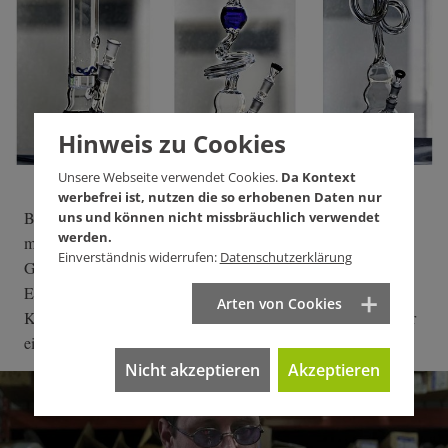
Hinweis zu Cookies
Unsere Webseite verwendet Cookies.
Da Kontext
werbefrei ist, nutzen die so erhobenen Daten nur
Bis 1985 plötzlich "so ein Faulenzer" vor der Tür stand. einer
uns und können nicht missbräuchlich verwendet
werden.
mit langen Haaren und bunten Klamotten, und ein rundes
Einverständnis widerrufen:
Datenschutzerklärung
Gefäß in Auftrag gab, das er irgendwo anders gesehen hatte.
Eines mit Ansaugstutzen, Loch und einem zylindrischen
Arten von Cookies
Köpfchen. "Es war im Grunde ganz einfach", sagt Reiß. "Nur
ein Kölbchen, das steht." Seitdem produziert er Bongs.
Nicht akzeptieren
Akzeptieren