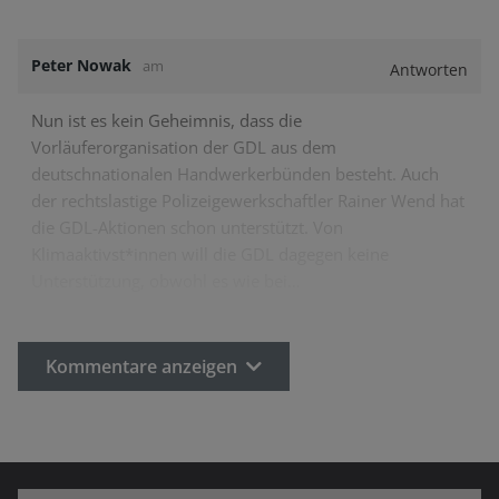
Peter Nowak
am
Antworten
Nun ist es kein Geheimnis, dass die
Vorläuferorganisation der GDL aus dem
deutschnationalen Handwerkerbünden besteht. Auch
der rechtslastige Polizeigewerkschaftler Rainer Wend hat
die GDL-Aktionen schon unterstützt. Von
Klimaaktivst*innen will die GDL dagegen keine
Unterstützung, obwohl es wie bei…
Kommentare anzeigen