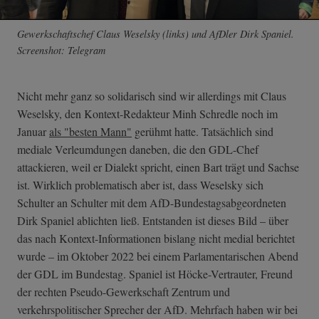
Gewerkschaftschef Claus Weselsky (links) und AfDler Dirk Spaniel.
Screenshot: Telegram
Nicht mehr ganz so solidarisch sind wir allerdings mit Claus
Weselsky, den Kontext-Redakteur Minh Schredle noch im
Januar
als "besten Mann"
gerühmt hatte. Tatsächlich sind
mediale Verleumdungen daneben, die den GDL-Chef
attackieren, weil er Dialekt spricht, einen Bart trägt und Sachse
ist. Wirklich problematisch aber ist, dass Weselsky sich
Schulter an Schulter mit dem AfD-Bundestagsabgeordneten
Dirk Spaniel ablichten ließ. Entstanden ist dieses Bild – über
das nach Kontext-Informationen bislang nicht medial berichtet
wurde – im Oktober 2022 bei einem Parlamentarischen Abend
der GDL im Bundestag. Spaniel ist Höcke-Vertrauter, Freund
der rechten Pseudo-Gewerkschaft Zentrum und
verkehrspolitischer Sprecher der AfD. Mehrfach haben wir bei