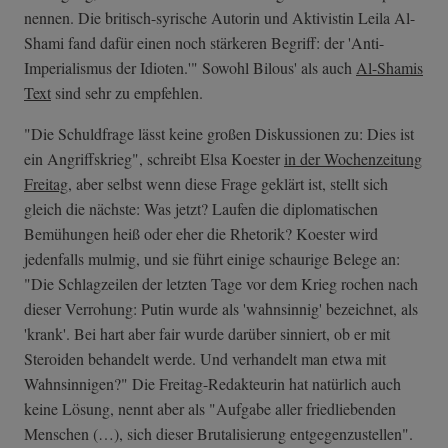
nennen. Die britisch-syrische Autorin und Aktivistin Leila Al-
Shami fand dafür einen noch stärkeren Begriff: der 'Anti-
Imperialismus der Idioten.'" Sowohl Bilous' als auch
Al-Shamis
Text
sind sehr zu empfehlen.
"Die Schuldfrage lässt keine großen Diskussionen zu: Dies ist
ein Angriffskrieg", schreibt Elsa Koester
in der Wochenzeitung
Freitag
, aber selbst wenn diese Frage geklärt ist, stellt sich
gleich die nächste: Was jetzt? Laufen die diplomatischen
Bemühungen heiß oder eher die Rhetorik? Koester wird
jedenfalls mulmig, und sie führt einige schaurige Belege an:
"Die Schlagzeilen der letzten Tage vor dem Krieg rochen nach
dieser Verrohung: Putin wurde als 'wahnsinnig' bezeichnet, als
'krank'. Bei hart aber fair wurde darüber sinniert, ob er mit
Steroiden behandelt werde. Und verhandelt man etwa mit
Wahnsinnigen?" Die Freitag-Redakteurin hat natürlich auch
keine Lösung, nennt aber als "Aufgabe aller friedliebenden
Menschen (…), sich dieser Brutalisierung entgegenzustellen".