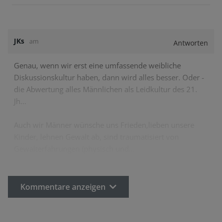
JKs
am
Antworten
Genau, wenn wir erst eine umfassende weibliche
Diskussionskultur haben, dann wird alles besser. Oder -
die Abwertung alles Männlichen als Leidkultur des 21.
Jh...
Auch wir Männer wünsche uns Frieden,lieben unsere
Kinder, lehnen Gewalt ab, sind traumatisiert von
Gewalterfahrungen (physisch und…
Kommentare anzeigen