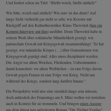
Und fordert schon im Titel: "Bleibt weich, bleibt zärtlich!"
Wie bitte, weich und zärtlich? Wie naiv ist das denn? Auf
lange Sicht vielleicht gar nicht so sehr, wie Koester mit
Rückgriff auf den Kulturtheoretiker Klaus Theweleit (
hier ein
Kontext-Interview mit ihm
) ausführt. Denn Theweleit habe in
seinem Werk über soldatische Männlichkeit gezeigt, wie
patriarchale Gewalt mit Kriegsgewalt zusammenhängt: "Er hat
gezeigt, wie männliche Körper (…) über Generationen von
Kriegsgewalt geprägt sind: Alles muss diszipliniert werden.
Die Angst vor allem Weichen, Fließenden, Unbestimmten –
damit konnotiert: vor allem Weiblichen – ist eine Folge davon.
Gewalt gegen Frauen ist eine Folge von Krieg. Nicht nur
während des Kriegs, sondern lang darüber hinaus."
Die Perspektive wird also eine ziemlich lange sein müssen,
doch anlässlich des Frauentags am 8. März wollen wir trotzdem
auch in Kontext für sie trommeln. Und bringen
einen Auszug
aus dem jüngst neu aufgelegten Roman "Die Töchter Egalias"
,