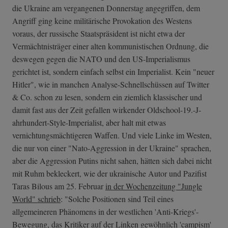
die Ukraine am vergangenen Donnerstag angegriffen, dem
Angriff ging keine militärische Provokation des Westens
voraus, der russische Staatspräsident ist nicht etwa der
Vermächtnisträger einer alten kommunistischen Ordnung, die
deswegen gegen die NATO und den US-Imperialismus
gerichtet ist, sondern einfach selbst ein Imperialist. Kein "neuer
Hitler", wie in manchen Analyse-Schnellschüssen auf Twitter
& Co. schon zu lesen, sondern ein ziemlich klassischer und
damit fast aus der Zeit gefallen wirkender Oldschool-19.-J­
ahrhundert-Styl­e-Imperialist, aber halt mit etwas
vernichtungsmächtigeren Waffen. Und viele Linke im Westen,
die nur von einer "Nato-Aggression in der Ukraine" sprachen,
aber die Aggression Putins nicht sahen, hätten sich dabei nicht
mit Ruhm bekleckert, wie der ukrainische Autor und Pazifist
Taras Bilous am 25. Februar
in der Wochenzeitung "Jungle
World" schrieb
: "Solche Positionen sind Teil eines
allgemeineren Phänomens in der westlichen 'Anti-Kriegs'-
Bewegung, das Kritiker auf der Linken gewöhnlich 'campism'