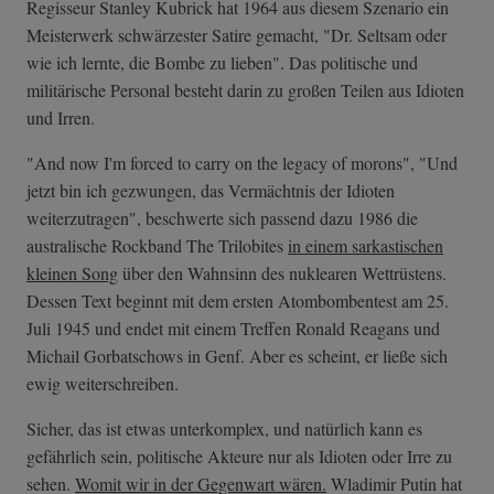
Regisseur Stanley Kubrick hat 1964 aus diesem Szenario ein
Meisterwerk schwärzester Satire gemacht, "Dr. Seltsam oder
wie ich lernte, die Bombe zu lieben". Das politische und
militärische Personal besteht darin zu großen Teilen aus Idioten
und Irren.
"And now I'm forced to carry on the legacy of morons", "Und
jetzt bin ich gezwungen, das Vermächtnis der Idioten
weiterzutragen", beschwerte sich passend dazu 1986 die
australische Rockband The Trilobites
in einem sarkastischen
kleinen Song
über den Wahnsinn des nuklearen Wettrüstens.
Dessen Text beginnt mit dem ersten Atombombentest am 25.
Juli 1945 und endet mit einem Treffen Ronald Reagans und
Michail Gorbatschows in Genf. Aber es scheint, er ließe sich
ewig weiterschreiben.
Sicher, das ist etwas unterkomplex, und natürlich kann es
gefährlich sein, politische Akteure nur als Idioten oder Irre zu
sehen.
Womit wir in der Gegenwart wären.
Wladimir Putin hat