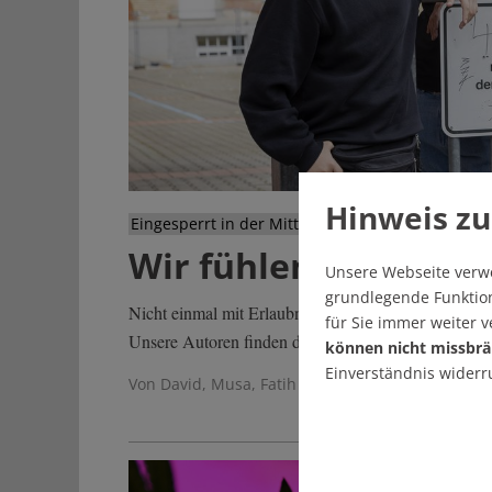
Hinweis zu
Eingesperrt in der Mittagspause
Wir fühlen uns wie i
Unsere Webseite verw
grundlegende Funktion
Nicht einmal mit Erlaubnis der Eltern dürfen Achtkl
für Sie immer weiter 
Unsere Autoren finden das unfair und sind bereit, z
können nicht missbrä
Einverständnis widerr
Von David, Musa, Fatih und Sadik