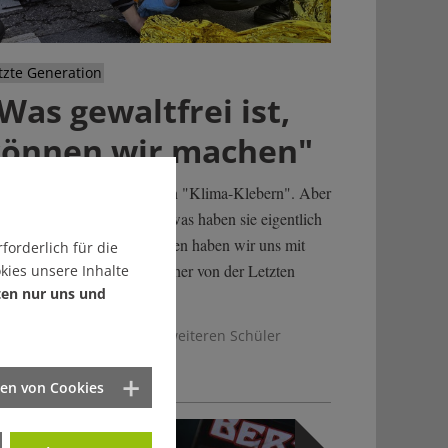
tzte Generation
Was gewaltfrei ist,
önnen wir machen"
le kennen die Bilder von den "Klima-Klebern". Aber
rum machen die das? Und was haben sie eigentlich
gen Autos? Über diese Fragen haben wir uns mit
forderlich für die
m Aktivisten Mischa Bareuther von der Letzten
kies unsere Inhalte
ten nur uns und
neration unterhalten.
n Elvis, Vidan und einem weiteren Schüler
ten von Cookies