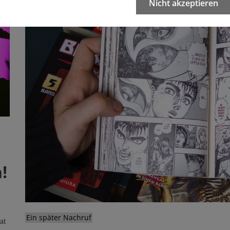
Nicht akzeptieren
!
Ein später Nachruf
at