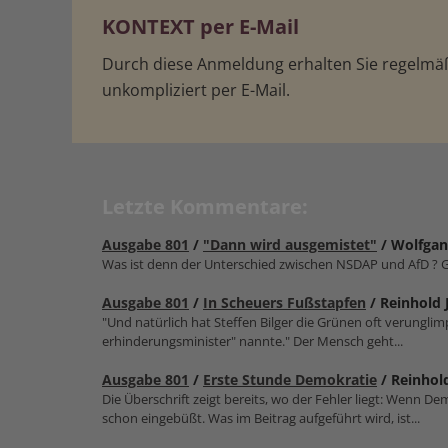
KONTEXT per E-Mail
Durch diese Anmeldung erhalten Sie regelm
unkompliziert per E-Mail.
Letzte Kommentare:
Ausgabe 801
/
"Dann wird ausgemistet"
/ Wolfgan
Was ist denn der Unterschied zwischen NSDAP und AfD ? G
Ausgabe 801
/
In Scheuers Fußstapfen
/ Reinhold 
"Und natürlich hat Steffen Bilger die Grünen oft verungl
erhinderungsmin­ister" nannte." Der Mensch geht...
Ausgabe 801
/
Erste Stunde Demokratie
/ Reinhold
Die Überschrift zeigt bereits, wo der Fehler liegt: Wenn D
schon eingebüßt. Was im Beitrag aufgeführt wird, ist...