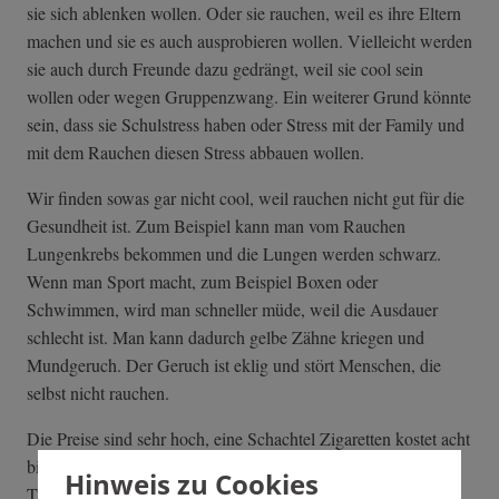
sie sich ablenken wollen. Oder sie rauchen, weil es ihre Eltern
machen und sie es auch ausprobieren wollen. Vielleicht werden
sie auch durch Freunde dazu gedrängt, weil sie cool sein
wollen oder wegen Gruppenzwang. Ein weiterer Grund könnte
sein, dass sie Schulstress haben oder Stress mit der Family und
mit dem Rauchen diesen Stress abbauen wollen.
Wir finden sowas gar nicht cool, weil rauchen nicht gut für die
Gesundheit ist. Zum Beispiel kann man vom Rauchen
Lungenkrebs bekommen und die Lungen werden schwarz.
Wenn man Sport macht, zum Beispiel Boxen oder
Schwimmen, wird man schneller müde, weil die Ausdauer
schlecht ist. Man kann dadurch gelbe Zähne kriegen und
Mundgeruch. Der Geruch ist eklig und stört Menschen, die
selbst nicht rauchen.
Die Preise sind sehr hoch, eine Schachtel Zigaretten kostet acht
bis zehn Euro. Viele Jugendliche bekommen nicht so viel
Hinweis zu Cookies
Taschengeld von ihren Eltern. Das wenige Geld, das sie